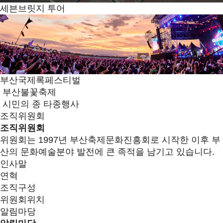
세븐브릿지 투어
부산국제록페스티벌
부산불꽃축제
시민의 종 타종행사
조직위원회
조직위원회
위원회는 1997년 부산축제문화진흥회로 시작한 이후 부
산의 문화예술분야 발전에 큰 족적을 남기고 있습니다.
인사말
연혁
조직구성
위원회위치
알림마당