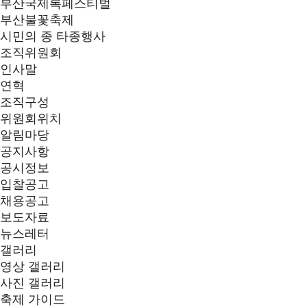
부산국제록페스티벌
부산불꽃축제
시민의 종 타종행사
조직위원회
인사말
연혁
조직구성
위원회위치
알림마당
공지사항
공시정보
입찰공고
채용공고
보도자료
뉴스레터
갤러리
영상 갤러리
사진 갤러리
축제 가이드