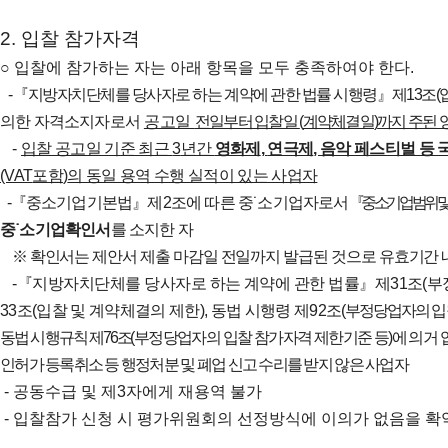
2.
입찰 참가자격
○
입찰에 참가하는 자는 아래 항목을 모두 충족하여야 한다
.
-
『
지방자치단체를 당사자로 하는 계약에 관한 법률 시행령
』
제
13
조
(
의한 자격소지자로서
공고일
전일부터 입찰일
(
계약체결일
)
까지 주된
-
입찰 공고일 기준 최근
3
년간
영화제
,
연극제
,
음악 페스티벌 등 
(VAT
포함
)
의 동일 용역 수행 실적이 있는 사업자
-
『
중소기업기본법
』
제
2
조에 따른 중
˙
소기업자로서
『
중소기업 범위 및
중
˙
소기업확인서
를 소지한 자
※
확인서는 제안서 제출 마감일 전일까지 발급된 것으로 유효기간 
-
『
지방자치단체를 당사자로 하는 계약에 관한 법률
』
제
31
조
(
부
33
조
(
입찰 및 계약체결의 제한
),
동법 시행령 제
92
조
(
부정당업자의 입
동법 시행규칙
제
76
조
(
부정당업자의 입찰 참가자격 제한기준 등
)
에 의거 
인
허가 등록취소 등 행정처분 및 폐업 신고 수리를 받지 않은 사업자
-
공동수급 및 제
3
자에게 재용역 불가
-
입찰참가 신청 시 평가위원회의 선정방식에 이의가 없음을 확