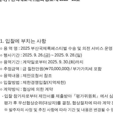
1.
입찰에 부치는 사항
○
용 역 명
: 2025
부산국제록페스티벌 수송 및 의전 서비스 운
○
행사기간
: 2025. 9. 26.(
금
) ~ 2025. 9. 28.(
일
)
○
용역기간
:
계약일로부터
2025. 9. 30.(
화
)
까지
○
추정금액
:
금 칠천만원
(
￦
70,000,000) /
부가가치세 포함
○
용역내용
:
제안요청서 참조
○
입찰방법
:
제한경쟁입찰
(
지역제한
)
○
계약방식
:
협상에 의한 계약
-
입찰 참가자로부터 제안서를 제출받아
『
평가위원회
』
에서 
평가 후 우선협상순위
(
대상자
)
를 결정
,
협상절차에 따라 계약 
※
발주자의 사정 및 추진 사항에 따라 기간 및 내용은 변경될 수 