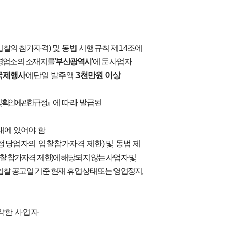
입찰의 참가자격
)
및 동법 시행규칙 제
14
조에
 영업소의 소재지를
'
부산광역시
'
에 둔 사업자
국제행사
에
단일 발주액
3
천만원 이상
 확인에 관한
규정
』
에 따라 발급된
내에 있어야 함
정당업자의 입찰
참
가자격 제한
)
및 동법 제
찰 참가자격 제한
)
에 해당되지 않는 사업자 및
입찰 공고일 기준 현재
휴업상태
또는 영업정지
,
약한 사업자