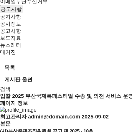
이메일무단수집거부
공고사항
공지사항
공시정보
공고사항
보도자료
뉴스레터
매거진
목록
게시판 옵션
검색
입찰
2025 부산국제록페스티벌 수송 및 의전 서비스 운
페이지 정보
최고관리자
admin@domain.com
2025-09-02
본문
(
사
)
부산축제조직위원회 공고 제
2025 -
18
호