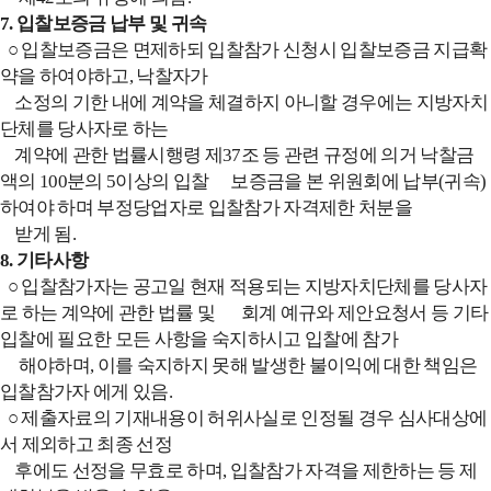
7. 입찰보증금 납부 및 귀속
○ 입찰보증금은 면제하되 입찰참가 신청시 입찰보증금 지급확
약을 하여야하고, 낙찰자가
소정의 기한 내에 계약을 체결하지 아니할 경우에는 지방자치
단체를 당사자로 하는
계약에
관한 법률시행령 제37조 등 관련 규정에 의거 낙찰금
액의 100분의 5이상의 입찰 보증금을 본
위원회에 납부(귀속)
하여야 하며 부정당업자로 입찰참가 자격제한 처분을
받게 됨.
8. 기타사항
○ 입찰참가자는 공고일 현재 적용되는 지방자치단체를 당사자
로 하는 계약에 관한 법률 및 회계 예규와 제안요청서 등 기타
입찰에 필요한 모든 사항을 숙지하시고 입찰에 참가
해야하며,
이를 숙지하지 못해 발생한 불이익에 대한 책임은
입찰참가자 에게 있음.
○ 제출자료의 기재내용이 허위사실로 인정될 경우 심사대상에
서 제외하고 최종 선정
후에도
선정을 무효로 하며, 입찰참가 자격을 제한하는 등 제