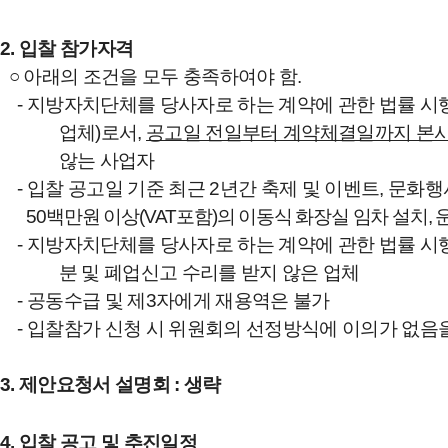
2.
입찰 참가자격
○
아래의 조건을 모두 충족하여야 함
.
-
지방자치단체를 당사자로 하는 계약에 관한 법률 시
업체
)
로서
,
공고일 전일부터 계약체결일까지 본사
않는 사업자
-
입찰 공고일 기준 최근
2
년간 축제 및 이벤트
,
문화행
5
0
백만원 이상
(VAT
포함
)
의 이동식 화장실 임차 설치
,
-
지방자치단체를 당사자로 하는 계약에 관한 법률 시
분 및 폐업신고 수리를 받지 않은 업체
-
공동수급 및 제
3
자에게 재용역은 불가
-
입찰참가 신청 시 위원회의 선정방식에 이의가 없음
3.
제안요청서 설명회
:
생략
4.
입찰 공고 및 추진일정