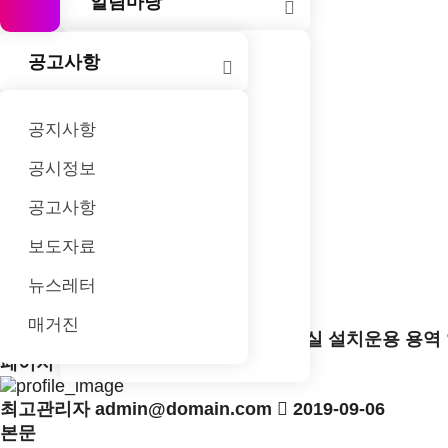
되는
알림마당
허브도시
큰 족적을 남기고
관광, 맛집,
모집합니다!
글로벌
부산!
있습니다.
교통 정보를
허브도시
공고사항
축제소개
소개합니다.
부산!
조직위원회
공지사항
알림마당
공시정보
갤러리
공고사항
축제 가이드
목록
보도자료
고객센터
게시판 옵션
뉴스레터
개인정보처리방침
검색
매거진
입찰
제15회 부산불꽃축제 이동식화장실 설치운용 용역
이메일무단수집거부
페이지 정보
최고관리자
admin@domain.com
2019-09-06
본문