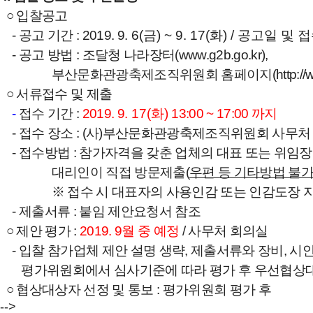
○
입찰공고
-
공고 기간
: 2019. 9
. 6(
금
) ~ 9. 17(
화
) /
공고일 및 
-
공고 방법
:
조달청 나라장터
(
www.g2b.go.kr),
부산문화관광축제조직위원회 홈페이지
(
http://
○
서류접수 및 제출
-
접수 기간
:
2019. 9
. 17(
화
)
13:00 ~ 17:00
까지
-
접수 장소
: (
사
)
부산문화관광축제조직위원회 사무
-
접수방법
:
참가자격을 갖춘 업체의 대표 또는 위임
대리인이 직접 방문제출
(
우편 등 기타방법 불
※
접수 시 대표자의 사용인감 또는 인감도장 
-
제출서류
:
붙임 제안요청서 참조
○
제안 평가
:
2019. 9
월 중 예정
/
사무처 회의실
-
입찰 참가업체 제안 설명 생략
,
제출서류와 장비
,
시
평가위원회에서 심사기준에 따라 평가 후 우선협상
○
협상대상자 선정 및 통보
:
평가위원회 평가 후
-->