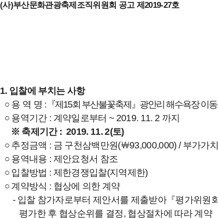
(
사
)
부산문화관광축제조직위원회 공고 제
2019-27
호
1.
입찰에 부치는 사항
○
용 역 명
:
『
제
15
회 부산불꽃축제
』
광안리 해수욕장 이동
○
용역기간
:
계약일로부터
~ 2019. 11. 2
까지
※
축제기간
: 2019. 11. 2(
토
)
○
추정금액
:
금 구천삼백만원
(
￦
93,000,000) /
부가가치
○
용역내용
:
제안요청서 참조
○
입찰방법
:
제한경쟁입찰
(
지역제한
)
○
계약방식
:
협상에 의한 계약
-
입찰 참가자로부터 제안서를 제출받아
『
평가위원
평가한 후 협상순위를 결정
,
협상절차에 따라 계약