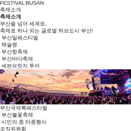
FESTIVAL BUSAN
축제소개
축제소개
부산을 넘어 세계로,
축제로 하나 되는 글로벌 허브도시 부산!
부산밀페스티벌
택슐랭
부산항축제
부산바다축제
세븐브릿지 투어
부산국제록페스티벌
부산불꽃축제
시민의 종 타종행사
조직위원회