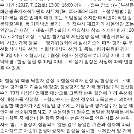
수 기간 : 2017. 7. 22(토) 13:00~16:00 까지
- 접수 장소 : (사)부산문
화관광축제조직위원회 사무처(Tel. 051-888-4132)
- 접수방법 : 참
가자격을 갖춘 업체의 대표 또는 위임장을 소지한
대리인이 직접 방
문제출(우편 등 기타방법 불가)
※ 접수시 대표자의 사용인감 또는
인감도장 지참
- 제출서류 : 붙임 제안요청서 참조
○ 제안 평가 : 20
17. 7. 24(월) 예정
- 입찰 참가업체 제안설명 생략, 제출서류와 장
비, 시안, 가격 등을
평가위원회에서 심사기준에 따라 평가 후 우
선협상대상자 선정
○ 협상대상자 선정 및 통보 : 평가위원회 평가
후 3일 이내
○ 협상기간 : 협상대상자 선정일로부터 3일 이내
○ 계
약체결 : 협상 성립 후 10일 이내
※ 상기 일정은 사정에 따라 변경
될 수 있음
5. 협상 및 최종 낙찰자 결정
○ 협상적격자 선정 및 협상순서
- 제
안서 평가결과 기술능력(정량, 정성평가) 및 가격 평가점수의 합산점
수가 70점 이상인 업체를 대상으로 고득점 순위 결정에 따라 우선협
상 대상자를 선정함.
- 협상순서는 합산 점수의 고득점순에 의하며
동일한 제안자가 2인 이상일 경우에는 기술능력 평가점수가 높은 제
안자를 선순위자로하고, 기술능력평가 점수도 동일한 경우에는 세부
평가항목 중 배점이 큰 항목 중에서 높은 점수를 얻은 자를 선 순위
자로 함.
- 협상이 성립되지 않을 경우 동일한 기준과 절차에 따라
순차적으로 차순위 협상대상자와 협상을 실시함.
○ 제안서 및 가격