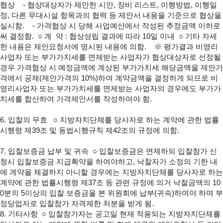
협상
- 협상대상자가 제안한 시안, 장비 리스트, 이행방법, 이행일
정, 다른 무대
시설 항목과의 협력 등 제안서 내용을 기준으로 협상을
실시함.
- 가격협상 시 당해 사업예산에서 작성된 추정금액 이하로
써 결정함.
○ 계 약 : 협상성립 결과에 따라 10일 이내
○ 기타 자세
한 내용은 제안요청서에 명시된 내용에 의함.
※ 평가결과 비영리
사업자 또는 부가가치세를 면제받는 사업자가 협상대상자로 선정될
경우 가격협상 시 예정금액에 계상된 부가가치세 해당금액을 제안가
격에서 공제(제안가격의 10%)하여 계약금액을 결정하게 되므로 비
영리사업자 또는 부가가치세를 면제받는 사업자의 경우에도 부가가
치세를 합산하여 가격제안서를 작성하여야 함.
6. 입찰의 무효
○ 지방자치단체를 당사자로 하는 계약에 관한 법률
시행령 제39조 및 동법시행규칙 제42조의 규정에 의함.
7. 입찰보증금 납부 및 귀속
○ 입찰보증금은 면제하되 입찰참가 신
청시 입찰보증금 지급확약을 하여야하고, 낙찰자가 소정의 기한 내
에 계약을 체결하지 아니할 경우에는 지방자치단체를 당사자로 하는
계약에 관한 법률시행령 제37조 등 관련 규정에 의거 낙찰금액의 10
0분의 5이상의 입찰 보증금을 본 위원회에 납부(귀속)하여야 하며 부
정당업자로 입찰참가 자격제한 처분을 받게 됨.
8. 기타사항
○ 입찰참가자는 공고일 현재 적용되는 지방자치단체를