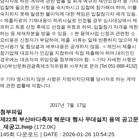
당사자로 하는 계약에 관한 법률 및 회계 예규와 제안요청서 등 기타
입찰에 필요한 모든 사항을 숙지하시고 입찰에 참가해야 하며, 이를
숙지하지 못해 발생한 불이익에 대한 책임은 입찰참가자 에게 있음.
○ 제출자료의 기재내용이 허위사실로 인정될 경우 심사대상에서 제
외하고 최종 선정 후에도 선정을 무효로 하며, 입찰참가 자격을 제한
하는 등 제재처분을 받을 수 있음.
○ 본 용역사업 신청과 관련한 소
요비용은 신청자가 부담하며, 제출 서류는 일체 반환하지 않으며 제
안서평가 및 협상결과 세부내용은 공개하지 않음.
○ 제안서 제출시
참가업체 대표자가 인감을 지참하여 직접 제출해야 하며,
대리인인
경우에는 대표자의 위임장을 첨부해야야 함.
○ 기타 자세한 사항은
(사)부산문화관광축제조직위원회 사무처로 문의
[Tel 051-888-4132]
※ 기타 명시되지 않은 사항은 지방자치단체를 당사자로 하는 계약
에 관한
법률에 의합니다.
2017년 7월 17일
첨부파일
제22회 부산바다축제 해운대 행사 무대설치 용역 공고문
_재공고.hwp
(172.0K)
145회 다운로드 | DATE : 2026-01-26 10:54:25