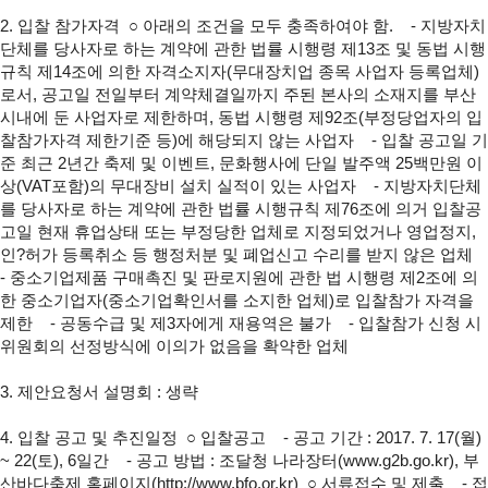
2. 입찰 참가자격
○ 아래의 조건을 모두 충족하여야 함.
- 지방자치
단체를 당사자로 하는 계약에 관한 법률 시행령 제13조 및 동법 시행
규칙 제14조에 의한 자격소지자(무대장치업 종목 사업자 등록업체)
로서, 공고일 전일부터 계약체결일까지 주된 본사의 소재지를 부산
시내에 둔 사업자로 제한하며, 동법 시행령 제92조(부정당업자의 입
찰참가자격 제한기준 등)에 해당되지 않는 사업자
- 입찰 공고일 기
준 최근 2년간 축제 및 이벤트, 문화행사에 단일 발주액
25백만원 이
상(VAT포함)의 무대장비 설치 실적이 있는 사업자
- 지방자치단체
를 당사자로 하는 계약에 관한 법률 시행규칙 제76조에 의거 입찰공
고일 현재 휴업상태 또는 부정당한 업체로 지정되었거나 영업정지,
인?허가 등록취소 등 행정처분 및 폐업신고 수리를 받지 않은 업체
- 중소기업제품 구매촉진 및 판로지원에 관한 법 시행령 제2조에 의
한 중소기업자(중소기업확인서를 소지한 업체)로 입찰참가 자격을
제한
- 공동수급 및 제3자에게 재용역은 불가
- 입찰참가 신청 시
위원회의 선정방식에 이의가 없음을 확약한 업체
3. 제안요청서 설명회 : 생략
4. 입찰 공고 및 추진일정
○ 입찰공고
- 공고 기간 : 2017. 7. 17(월)
~ 22(토), 6일간
- 공고 방법 : 조달청 나라장터(
www.g2b.go.kr
),
부
산바다축제 홈페이지(
http://www.bfo.or.kr
)
○ 서류접수 및 제출
- 접