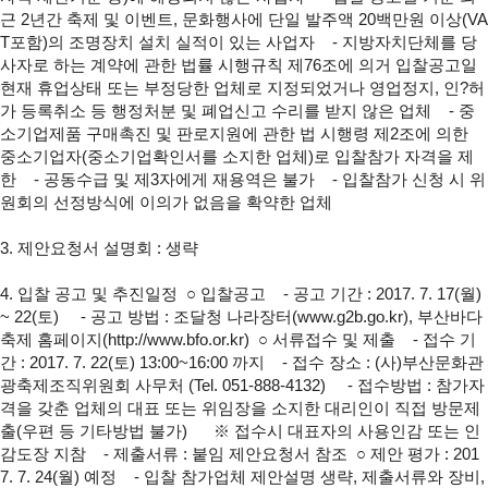
근 2년간 축제 및 이벤트, 문화행사에 단일 발주액
20백만원 이상(VA
T포함)의 조명장치 설치 실적이 있는 사업자
- 지방자치단체를 당
사자로 하는 계약에 관한 법률 시행규칙 제76조에 의거 입찰공고일
현재 휴업상태 또는 부정당한 업체로 지정되었거나 영업정지, 인?허
가 등록취소 등 행정처분 및 폐업신고 수리를 받지 않은 업체
- 중
소기업제품 구매촉진 및 판로지원에 관한 법 시행령 제2조에 의한
중소기업자(중소기업확인서를 소지한 업체)로 입찰참가 자격을 제
한
- 공동수급 및 제3자에게 재용역은 불가
- 입찰참가 신청 시 위
원회의 선정방식에 이의가 없음을 확약한 업체
3. 제안요청서 설명회 : 생략
4. 입찰 공고 및 추진일정
○ 입찰공고
- 공고 기간 : 2017. 7. 17(월)
~ 22(토)
- 공고 방법 : 조달청 나라장터(
www.g2b.go.kr
),
부산바다
축제 홈페이지(
http://www.bfo.or.kr
)
○ 서류접수 및 제출
- 접수 기
간 : 2017. 7. 22(토) 13:00~16:00 까지
- 접수 장소 : (사)부산문화관
광축제조직위원회 사무처 (Tel. 051-888-4132)
- 접수방법 : 참가자
격을 갖춘 업체의 대표 또는 위임장을 소지한
대리인이 직접 방문제
출(우편 등 기타방법 불가)
※ 접수시 대표자의 사용인감 또는 인
감도장 지참
- 제출서류 : 붙임 제안요청서 참조
○ 제안 평가 : 201
7. 7. 24(월) 예정
- 입찰 참가업체 제안설명 생략, 제출서류와 장비,