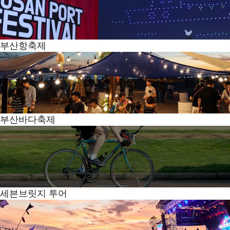
부산항축제
부산바다축제
세븐브릿지 투어