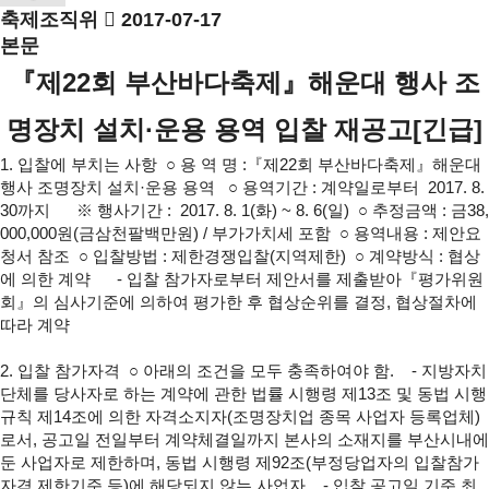
축제조직위
2017-07-17
본문
『제22회 부산바다축제』
해운대 행사 조
명장치 설치·운용 용역 입찰 재공고[긴급]
1. 입찰에 부치는 사항
○ 용 역 명 :『제22회 부산바다축제』해운대
행사 조명장치 설치·운용 용역
○ 용역기간 : 계약일로부터 2017. 8.
30까지
※ 행사기간 : 2017. 8. 1(화) ~ 8. 6(일)
○ 추정금액 : 금38,
000,000원(금삼천팔백만원) / 부가가치세 포함
○ 용역내용 : 제안요
청서 참조
○ 입찰방법 : 제한경쟁입찰(지역제한)
○ 계약방식 : 협상
에 의한 계약
- 입찰 참가자로부터 제안서를 제출받아『평가위원
회』의 심사기준에 의하여
평가한 후 협상순위를 결정, 협상절차에
따라 계약
2. 입찰 참가자격
○ 아래의 조건을 모두 충족하여야 함.
- 지방자치
단체를 당사자로 하는 계약에 관한 법률 시행령 제13조 및 동법 시행
규칙 제14조에 의한 자격소지자(조명장치업 종목 사업자 등록업체)
로서, 공고일 전일부터 계약체결일까지 본사의 소재지를 부산시내에
둔 사업자로 제한하며, 동법 시행령 제92조(부정당업자의 입찰참가
자격 제한기준 등)에 해당되지 않는 사업자
- 입찰 공고일 기준 최