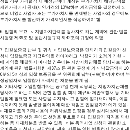
정될 경우 가격협상 시 예정금액에 계상된 부가가치세 해당금액을
제안가격에서 공제(제안가격의 10%)하여 계약금액을 결정하게 되
므로 비영리사업자 또는 부가가치세를 면제받는 사업자의 경우에도
부가가치세를 합산하여 가격제안서를 작성하여야 함.
6. 입찰의 무효
○ 지방자치단체를 당사자로 하는 계약에 관한 법률
시행령 제39조 및 동법시행규칙 제42조의 규정에 의함.
7. 입찰보증금 납부 및 귀속
○ 입찰보증금은 면제하되 입찰참가 신
청시 입찰보증금 지급확약을 하여야하고, 낙찰자가 소정의 기한 내
에 계약을 체결하지 아니할 경우에는 지방자치단체를 당사자로 하는
계약에 관한 법률시행령 제37조 등 관련 규정에 의거 낙찰금액의 10
0분의 5이상의 입찰 보증금을 본 위원회에 납부(귀속)하여야 하며 부
정당업자로 입찰참가 자격제한 처분을 받게 됨.
8. 기타사항
○ 입찰참가자는 공고일 현재 적용되는 지방자치단체를
당사자로 하는 계약에 관한 법률 및 회계 예규와 제안요청서 등 기타
입찰에 필요한 모든 사항을 숙지하시고 입찰에 참가해야 하며, 이를
숙지하지 못해 발생한 불이익에 대한 책임은 입찰참가자 에게 있음.
○ 제출자료의 기재내용이 허위사실로 인정될 경우 심사대상에서 제
외하고 최종 선정 후에도 선정을 무효로 하며, 입찰참가 자격을 제한
하는 등 제재처분을 받을 수 있음.
○ 본 용역사업 신청과 관련한 소
요비용은 신청자가 부담하며, 제출 서류는 일체 반환하지 않으며 제