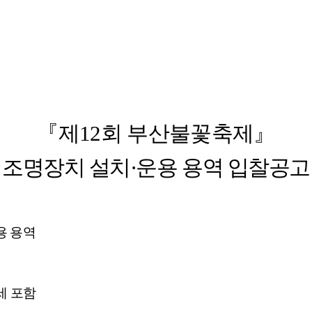
『
제
12
회
부산불꽃축제
』
조명장치
설치
·
운용
용역
입찰공고
용
용역
세
포함