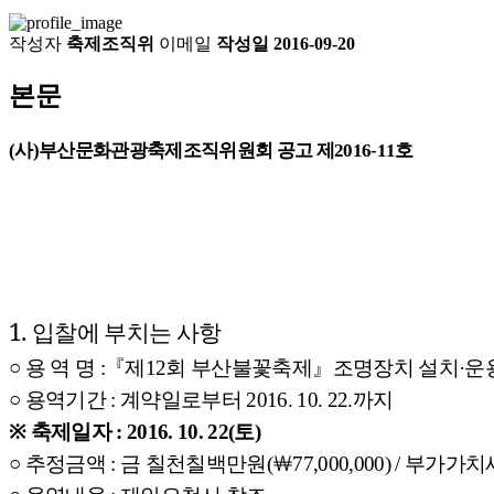
작성자
축제조직위
이메일
작성일
2016-09-20
본문
(
사
)
부산문화관광축제조직위원회 공고 제
2016-11
호
1.
입찰에
부치는
사항
○
용
역
명
:
『
제
12
회
부산불꽃축제
』
조명장치
설치
·
운
○
용역기간
:
계약일로부터
2016. 10. 22.
까지
※
축제일자
: 2016. 10. 22(
토
)
○
추정금액
:
금
칠천칠백만원
(
￦
77,000,000) /
부가가치