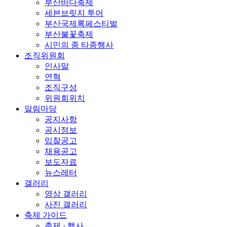
부산바다축제
세븐브릿지 투어
부산국제록페스티벌
부산불꽃축제
시민의 종 타종행사
조직위원회
인사말
연혁
조직구성
위원회위치
알림마당
공지사항
공시정보
입찰공고
채용공고
보도자료
뉴스레터
갤러리
영상 갤러리
사진 갤러리
축제 가이드
축제 · 행사