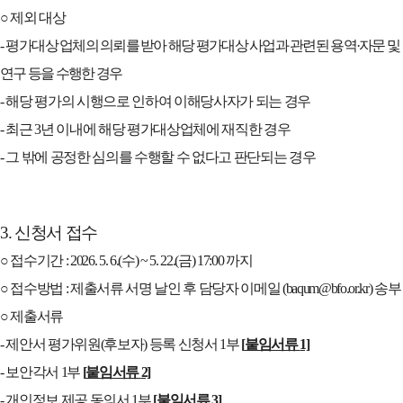
○
제외 대상
-
평
가대상 업체의 의뢰를 받아 해당 평가대상 사업과 관련된 용역
·
자문 및
연구 등을 수행한 경우
-
해당 평가의 시행으로 인하여 이해당사자가 되는 경우
-
최근
3
년 이내에 해당 평가대상업체에 재직한 경우
-
그 밖에 공정한 심의를 수행할 수 없다고 판단되는 경우
3.
신청서 접수
○
접수기간
: 2026. 5. 6.(
수
) ~ 5. 22.(
금
) 17:00
까지
○
접수방법
:
제출서류 서명 날인 후 담당자 이메일
(baqum@bfo.or.kr)
송부
○
제출서류
-
제안서 평가위원
(
후보자
)
등록 신청서
1
부
[
붙임서류
1]
-
보안각서
1
부
[
붙임서류
2]
-
개인정보 제공 동의서
1
부
[
붙임서류
3]