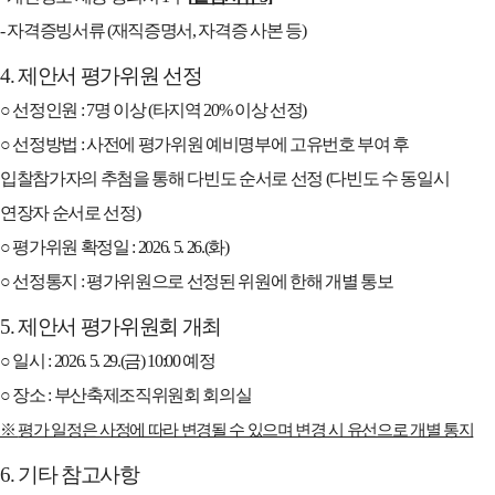
-
자격증빙서류
(
재직증명서
,
자격증 사본 등
)
4.
제안서 평가위원 선정
○
선정인원
: 7
명 이상
(
타지역
20%
이상 선정
)
○
선정방법
:
사전에 평가위원 예비명부에 고유번호 부여 후
입찰참가자의 추첨을 통해 다빈도 순서로 선정
(
다빈도 수 동일시
연장자 순서로 선정
)
○
평가위원 확정일
: 2026. 5. 26.(
화
)
○
선정통지
:
평가위원으로 선정된 위원에 한해 개별 통보
5.
제안서 평가위원회 개최
○
일시
: 2026. 5. 29.(
금
) 10:00
예정
○
장소
:
부산축제조직위원회 회의실
※
평가 일정은 사정에 따라 변경될 수 있으며 변경 시 유선으로 개별 통지
6.
기타 참고사항