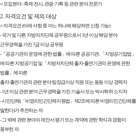
○
모집분야
:
축제
·
전시
,
관광
·
기획 등 관련 분야 전문가
2.
자격요건 및 제외 대상
○
자격요건
(
아래 사항 중 어느 하나에 해당하면 신청 가능
)
-
국가 및 다른 지방자치단체 공무원으로서
3
년 이상 해당 분야
근무경력을 가진
7
급 이상 공무원
-
「
공공기관의 운영에 관한 법률
」
에 따른 공공기관
,
「
지방공기업법
」
에 따른 지방공기업 및
「
지방자치단체 출자
·
출연기관의 운영에 관한
법률
」
에 따른
출자
·
출연기관의 관련 분야 팀장급
이상 직원 또는 동등 이상 경력자
- 1
년 이상 관련 분야 근무경력을 가진 기술사 또는 박사학위 소지자
-
시민단체
(
「
비영리민간단체지원법
」
제
2
조에 따른 비영리민간단체를
말한다
)
가 추전하는 자
-
그 밖에 관련 분야의 제안서 평가 또는 계약에 관한 학식과 경험이
풍부한 자