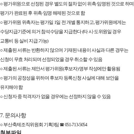
○
평가위원으로 선정된 경우 별도의 절차 없이 위촉
·
임명된 것으로 하며
평가가 완료된 후 위촉
·
임명 해제된 것으로 함
○
평가위원 위촉자는 평가일
1
일 전 개별 통지하고
,
평가위원에게는
수당지급기준에 의거 참석수당을 지급한다
(
타 시
·
도위원일 경우
교통비 등 실비 지급 가능
)
○
제출된 서류는 반환하지 않으며 기재된 내용이 사실과 다른 경우는
신청이 무효 처리되며 선정되었을 경우 취소할 수 있음
○
제출된 서류는 제안서 평가위원
(
후보자
)
명부 작성에만 활용됨
○
평가의 공정성을 위하여 후보자 등록신청 사실에 대해 보안을
유지해야 함
○
신청자 중 적격자가 없을 경우에는 선정하지 않을 수 있음
7.
문의사항
○
부산축제조직위원회 기획
3
팀
☎
051-713-5054
첨부파일