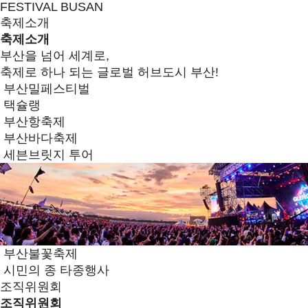
FESTIVAL BUSAN
축제소개
축제소개
부산을 넘어 세계로,
축제로 하나 되는 글로벌 허브도시 부산!
부산밀페스티벌
택슐랭
부산항축제
부산바다축제
세븐브릿지 투어
부산불꽃축제
시민의 종 타종행사
조직위원회
조직위원회