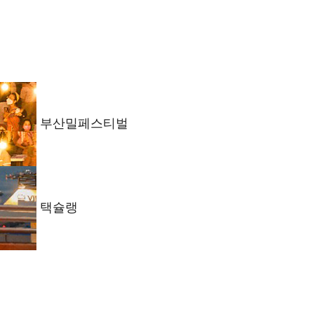
부산밀페스티벌
택슐랭