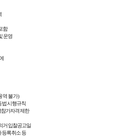
역
포함
및 운영
에
용역 불가
)
 동법 시행규칙
찰참가자격 제
한
의거
입찰공고
일
 등록취소 등