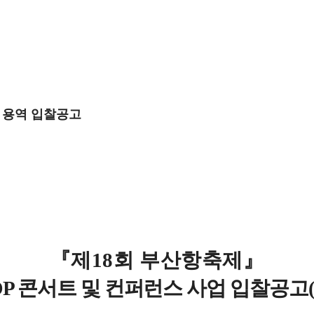
스 용역 입찰공고
『
제
18
회 부산항축제
』
OP
콘서트 및 컨퍼런스 사업 입찰공고