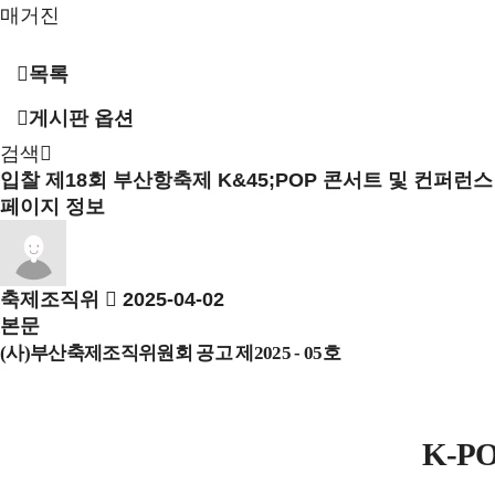
매거진
목록
게시판 옵션
검색
입찰
제18회 부산항축제 K&45;POP 콘서트 및 컨퍼런
페이지 정보
축제조직위
2025-04-02
본문
(
사
)
부산축제조직위원회 공고 제
2025 - 05
호
K-P