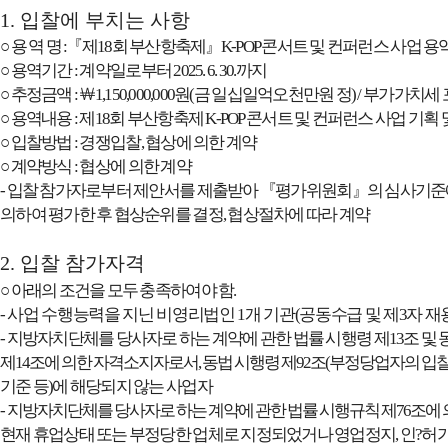
1.
입찰에 부치는 사항
○
용 역 명
:
『
제
18
회 부산항축제
』
K-POP
콘서트 및 컨퍼런스 사업 용
○
용역기간
:
계약일로부터
2025. 6. 30.
까지
○
추정금액
:
￦
1,150,000,000
원
(
금 일십일억오천만원 정
) /
부가가치세 
○
용역내용
:
제
18
회 부산항축제
K-POP
콘서트 및 컨퍼런스 사업 기획 
○
입찰방법
:
경쟁입찰
,
협상에 의한 계약
○
계약방식
:
협상에 의한 계약
-
입찰 참가자로부터 제안서를 제출받아
『
평가위원회
』
의 심사기준
의하여 평가한 후 협상순위를 결정
,
협상절차에 따라 계약
2.
입찰 참가자격
○
아래의 조건을 모두 충족하여야 함
.
-
사업 수행능력을 지닌 비영리법인
1
개 기관
(
공동수급 및 제
3
자 재
-
지방자치단체를 당사자로 하는 계약에 관한 법률 시행령 제
13
조 및
제
14
조에 의한 자격소지자로서
,
동법 시행령 제
92
조
(
부정당업자의 입
기준 등
)
에 해당되지 않는 사업자
-
지방자치단체를 당사자로 하는 계약에 관한 법률 시행규칙 제
76
조에 
현재 휴업상태 또는 부정당한 업체로 지정되었거나 영업정지
,
인
?
허가