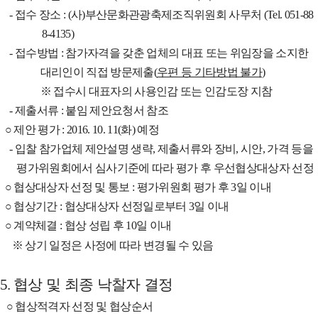
-
접수 장소
: (
사
)
부산문화관광축제조직위원회 사무처
(Tel. 051-88
8-4135)
-
접수방법
:
참가자격을 갖춘 업체의 대표 또는 위임장을 소지한
대리인이 직접 방문제출
(
우편 등 기타방법 불가
)
※
접수시 대표자의 사용인감 또는 인감도장 지참
-
제출서류
:
붙임 제안요청서 참조
○
제안 평가
: 2016. 10. 11(
화
)
예정
-
입찰 참가업체 제안설명 생략
,
제출서류와 장비
,
시안
,
가격 등을
평가위원회에서 심사기준에 따라 평가 후 우선협상대상자 선정
○
협상대상자 선정 및 통보
:
평가위원회 평가 후
3
일 이내
○
협상기간
:
협상대상자 선정일로부터
3
일 이내
○
계약체결
:
협상 성립 후
10
일 이내
※
상기 일정은 사정에 따라 변경될 수 있음
5.
협상 및 최종 낙찰자 결정
○
협상적격자 선정 및 협상순서