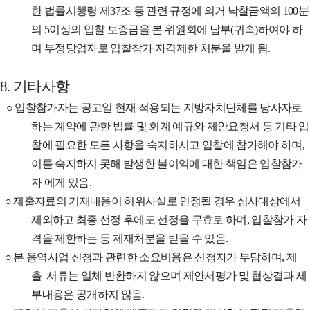
한 법률시행령 제
37
조 등 관련 규정에 의거 낙찰금액의
100
분
의
5
이상의 입찰 보증금을 본 위원회에 납부
(
귀속
)
하여야 하
며 부정당업자로 입찰참가 자격제한 처분을 받게 됨
.
8.
기타사항
○
입찰참가자는 공고일 현재 적용되는 지방자치단체를 당사자로
하는 계약에 관한 법률 및 회계 예규와 제안요청서 등 기타 입
찰에 필요한 모든 사항을
숙지하시고 입찰에 참가해야 하며
,
이를 숙지하지 못해 발생한 불이익에 대한 책임은 입찰참가
자 에게 있음
.
○
제출자료의 기재내용이 허위사실로 인정될 경우 심사대상에서
제외하고 최종 선정 후에도 선정을 무효로 하며
,
입찰참가 자
격을 제한하는 등 제재처분을 받을 수 있음
.
○
본 용역사업 신청과 관련한 소요비용은 신청자가 부담하며
,
제
출 서류는 일체 반환하지 않으며 제안서평가 및 협상결과 세
부내용은 공개하지 않음
.