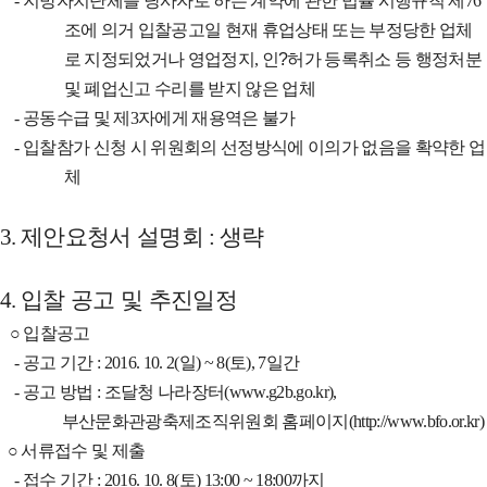
-
지방자치단체를 당사자로 하는 계약에 관한 법률 시행규칙 제
76
조에 의거
입찰공고일 현재 휴업상태 또는 부정당한 업체
로 지정되었거나 영업정지
,
인
?
허가 등록취소 등 행정처분
및 폐업신고 수리를 받지 않은 업체
-
공동수급 및 제
3
자에게 재용역은 불가
-
입찰참가 신청 시 위원회의 선정방식에 이의가 없음을 확약한 업
체
3.
제안요청서 설명회
:
생략
4.
입찰 공고 및 추진일정
○
입찰공고
-
공고 기간
: 2016. 10. 2(
일
) ~ 8(
토
), 7
일간
-
공고 방법
:
조달청 나라장터
(
www.g2b.go.kr),
부산문화관광축제조직위원회 홈페이지
(
http://www.bfo.or.kr)
○
서류접수 및 제출
-
접수 기간
: 2016. 10. 8(
토
) 13:00 ~ 18:00
까지