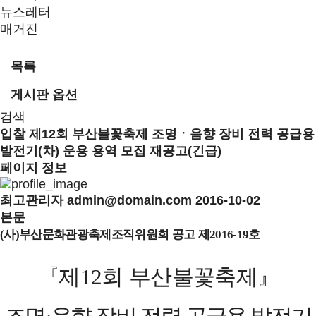
뉴스레터
매거진
목록
게시판 옵션
검색
입찰
제12회 부산불꽃축제 조명ㆍ음향 장비 전력 공급용
발전기(차) 운용 용역 모집 재공고(긴급)
페이지 정보
최고관리자
admin@domain.com
2016-10-02
본문
사
부산문화관광축제조직위원회 공고 제
호
(
)
2016-19
『
제
회 부산불꽃축제
』
12
조명
음향 장비 전력 공급용 발전기