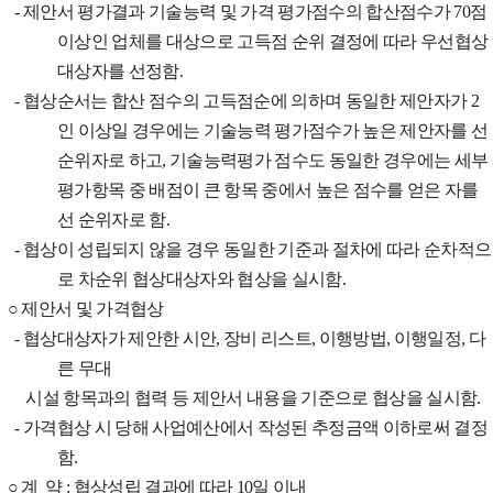
-
제안서 평가결과 기술능력 및 가격 평가점수의 합산점수가
70
점
이상인 업체를 대상으로 고득점 순위 결정에 따라 우선협상
대상자를 선정함
.
-
협상순서는 합산 점수의 고득점순에 의하며 동일한 제안자가
2
인 이상일 경우에는 기술능력 평가점수가 높은 제안자를 선
순위자로 하고
,
기술능력평가 점수도 동일한 경우에는 세부
평가항목 중 배점이 큰 항목 중에서 높은 점수를 얻은 자를
선 순위자로 함
.
-
협상이 성립되지 않을 경우 동일한 기준과 절차에 따라 순차적으
로 차순위 협상대상자와 협상을 실시함
.
○
제안서 및 가격협상
-
협상대상자가 제안한 시안
,
장비 리스트
,
이행방법
,
이행일정
,
다
른 무대
시설 항목과의 협력 등 제안서 내용을 기준으로 협상을 실시함
.
-
가격협상 시 당해 사업예산에서 작성된 추정금액 이하로써 결정
함
.
○
계 약
:
협상성립 결과에 따라
10
일 이내