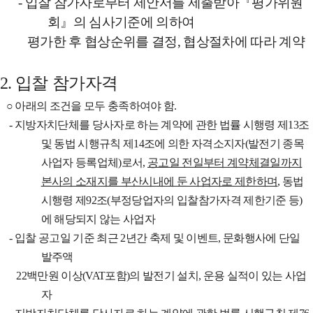
-
입찰 참가자로부터 제안서를 제출받아
『
평가위원
회
』
의 심사기준에 의하여
평가한 후 협상순위를 결정
,
협상절차에 따라 계약
입찰 참가자격
2.
○
아래의 조건을 모두 충족하여야 함
.
-
지방자치단체를 당사자로 하는 계약에 관한 법률 시행령 제
13
조
및 동법 시행규칙 제
14
조에 의한 자격소지자
(
발전기 종목
사업자 등록업체
)
로서
,
공고일 전일부터 계약체결일까지
본사의 소재지를 부산시내에 둔 사업자로 제한하며
,
동법
시행령 제
92
조
(
부정당업자의 입찰참가자격 제한기준 등
)
에 해당되지 않는 사업자
-
입찰 공고일 기준 최근
2
년간 축제 및 이벤트
,
문화행사에 단일
발주액
22
백만원 이상
(VAT
포함
)
의 발전기 설치
,
운용 실적이 있는 사업
자