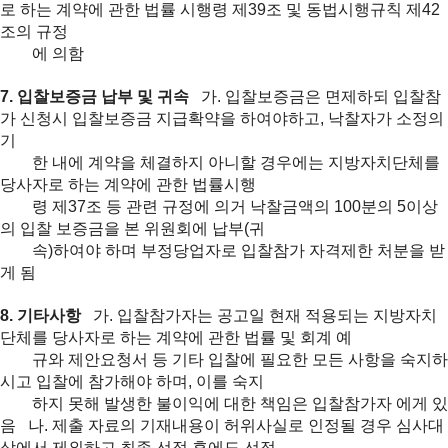
로 하는 계약에 관한 법률 시행령 제39조 및 동법시행규칙 제42
조의 규정
에
의함
7. 입찰보증금 납부 및 귀속
가. 입찰보증금은 면제하되 입찰참
가 신청시 입찰보증금 지급확약을 하여야하고, 낙찰자가 소정의
기
한 내에 계약을 체결하지 아니할 경우에는 지방자치단체를
당사자로 하는 계약에 관한 법률시행
령
제37조 등 관련 규정에 의거 낙찰금액의 100분의 5이상
의 입찰 보증금을 본 위원회에 납부(귀
속)하
여야 하며 부정당업자로 입찰참가 자격제한 처분을 받
게 됨
8. 기타사항
가. 입찰참가자는 공고일 현재 적용되는 지방자치
단체를 당사자로 하는 계약에 관한 법률 및 회계 예
규
와 제안요청서 등 기타 입찰에 필요한 모든 사항을 숙지하
시고 입찰에 참가해야 하며, 이를 숙지
하
지 못해 발생한 불이익에 대한 책임은 입찰참가자 에게 있
음
나. 제출 자료의 기재내용이 허위사실로 인정될 경우 심사대
상에서 제외하고 최종 선정 후에도 선정