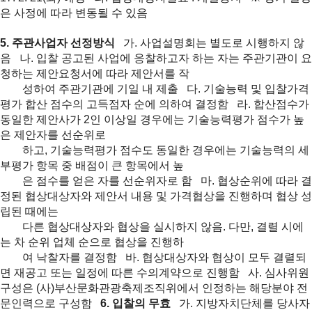
은 사정에 따라 변동될 수 있음
5. 주관사업자 선정방식
가. 사업설명회는 별도로 시행하지 않
음
나. 입찰 공고된 사업에 응찰하고자 하는 자는 주관기관이 요
청하는 제안요청서에 따라 제안서를 작
성
하여 주관기관에 기일 내 제출
다. 기술능력 및 입찰가격
평가 합산 점수의 고득점자 순에 의하여 결정함
라. 합산점수가
동일한 제안사가 2인 이상일 경우에는 기술능력평가 점수가 높
은 제안자를 선순위로
하
고, 기술능력평가 점수도 동일한 경우에는 기술능력의 세
부평가 항목 중 배점이 큰 항목에서 높
은
점수를 얻은 자를 선순위자로 함
마. 협상순위에 따라 결
정된 협상대상자와 제안서 내용 및 가격협상을 진행하며 협상 성
립된 때에는
다
른 협상대상자와 협상을 실시하지 않음. 다만, 결렬 시에
는 차 순위 업체 순으로 협상을 진행하
여 낙
찰자를 결정함
바. 협상대상자와 협상이 모두 결렬되
면 재공고 또는 일정에 따른 수의계약으로 진행함
사. 심사위원
구성은 (사)부산문화관광축제조직위에서 인정하는 해당분야 전
문인력으로 구성함
6. 입찰의 무효
가. 지방자치단체를 당사자