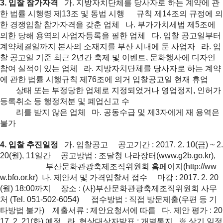
3. 입찰 참가자격
가. 지방자치단체를 당사자로 하는 계약에 관
한 법률 시행령 제13조 및 동법 시행
규칙 제14조의 규정에 의
한 경쟁입찰 참가자격을 갖춘 업체
나. 부가가치세법 제5조에
의한 당해 용역의 사업자등록을 필한 업체
다. 입찰 공고일부터
계약체결일까지 본사의 소재지를 부산 시내에 둔 사업자
라. 입
찰 공고일 기준 최근 2년간 축제 및 이벤트, 문화행사에 디자인
참여 실적이 있는 업체
라. 지방자치단체를 당사자로 하는 계약
에 관한 법률 시행규칙 제76조에 의거 입찰공고일 현재 휴업
상
태 또는 부정당한 업체로 지정되었거나 영업정지, 인허가
등록취소 등 행정처분 및 폐업신고 수
리
를 받지 않은 업체
마. 공동수급 및 제3자에게 재 용역은
불가
4. 입찰 추진일정
가. 입찰공고
공고기간 : 2017. 2. 10(금) ~ 2.
20(월), 11일간
공고방법 : 조달청 나라장터(
www.g2b.go.kr
),
부산문화관광축제조직위원회 홈페이지(
http://ww
w.bfo.or.kr
)
나. 제안서 및 가격입찰서 접수
마감 : 2017. 2. 20
(월) 18:00까지
장소 : (사)부산문화관광축제조직위원회 사무
처 (Tel. 051-502-6054)
접수방법 : 직접 방문제출(우편 등 기
타방법 불가)
제출서류 : 제안요청서에 따름
다. 제안 평가 : 20
17. 2. 21(화) 예정
라. 협상대상자발표 : 개별통지
※ 상기 일정