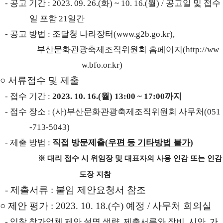
-
공고 기간
: 2023. 09. 26.(
화
) ~ 10. 16.(
월
) /
공고일 및 접수
일 포함
21
일간
-
공고 방법
:
조달청 나라장터
(
www.g2b.go.kr),
부산문화관광축제조직위원회 홈페이지
(
http://ww
w.bfo.or.kr)
○
서류접수 및 제출
-
접수 기간
:
2023. 10. 16.(
월
) 13:00 ~ 17:00
까지
-
접수 장소
: (
사
)
부산문화관광축제조직위원회 사무처
(051
-713-5043)
-
제출 방법
:
직접 방문제출
(
우편 등 기타방법 불가
)
※
대리 접수 시 위임장 및 대표자의 사용 인감 또는 인감
도장 지참
-
제출서류
:
붙임 제안요청서 참조
○
제안 평가
: 2023. 10. 18.(
수
)
예정
/
사무처 회의실
-
입찰 참가업체 제안 설명 생략
,
제출서류와 장비
,
시안
,
가