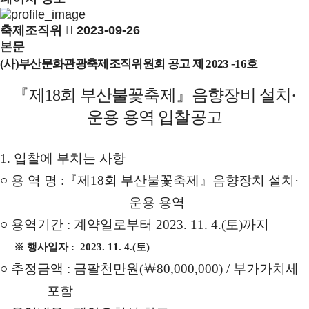
축제조직위
2023-09-26
본문
(
사
)
부산문화관광축제조직위원회 공고 제
2023
-
16
호
『
제
18
회 부산불꽃축제
』
음향장비 설치
·
운용 용역 입찰공고
1.
입찰에 부치는 사항
○
용 역 명
:
『
제
18
회 부산불꽃축제
』
음향장치 설치
·
운용 용역
○
용역기간
:
계약일로부터
2023. 11. 4.(
토
)
까지
※
행사일자
: 2023. 11. 4.(
토
)
○
추정금액
:
금팔천만원
(
￦
80,000,000) /
부가가치세
포함