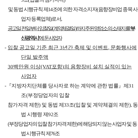
및 동법 시행규칙 제
14
조에 의한 자격소지자
(
음향장비업 종목 사
업자 등록업체
)
로서
,
공고일 전일부터 입찰일
(
계약체결일
)
까지 주된 영업소의 소재지를
'
부
산광역시
'
에 둔 사업자
-
입찰 공고일 기준 최근
3
년간 축제 및 이벤트
,
문화행사에
단일 발주액
30
백만원 이상
(VAT
포함
)
의 음향장비 설치 실적이 있는
사업자
-
『
지방자치단체를 당사자로 하는 계약에 관한 법률
』
제
31
조
(
부정당업자의 입찰
참가자격 제한
)
및 동법 제
33
조
(
입찰 및 계약체결의 제한
),
동
법 시행령 제
92
조
(
부정당업자의 입찰 참가자격 제한
)
에 해당되지 않는 사업자 및 동
법 시행규칙
제
76
조