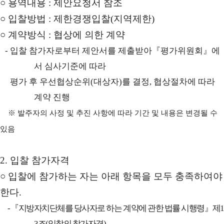
○
용역내용
:
제안요청서 참조
○
입찰방법
:
제한경쟁입찰
(
지역제한
)
○
계약방식
:
협상에 의한 계약
-
입찰 참가자로부터 제안서를 제출받아
『
평가위원회
』
에
서 심사기준에 따라
평가 후 우선협상순위
(
대상자
)
를 결정
,
협상절차에 따라
계약 진행
※
발주자의 사정 및 추진 사항에 따라 기간 및 내용은 변경될 수
있음
2.
입찰 참가자격
○
입찰에 참가하는 자는 아래 항목을 모두 충족하여야
한다
.
-
『
지방자치단체를 당사자로 하는 계약에 관한 법률 시행령
』
제
1
3
조
(
입찰의 참가자격
)