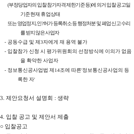
(
부정당업자의 입찰 참가자격 제한기준 등
)
에 의거 입찰 공고일
기준 현재
휴업상태
또는 영업정지
,
인
?
허가 등록취소 등 행정처분 및 폐업 신고 수리
를 받지 않은 사업자
-
공동수급 및 제
3
자에게 재 용역 불가
-
입찰참가 신청 시 평가위원회의 선정방식에 이의가 없음
을 확약한 사업자
-
정보통신공사업법 제
14
조에 따른
'
정보통신공사업의 등
록한 자
'
3.
제안요청서 설명회
:
생략
4.
입찰 공고 및 제안서 제출
○
입찰공고