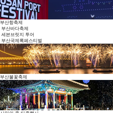
부산항축제
부산바다축제
세븐브릿지 투어
부산국제록페스티벌
부산불꽃축제