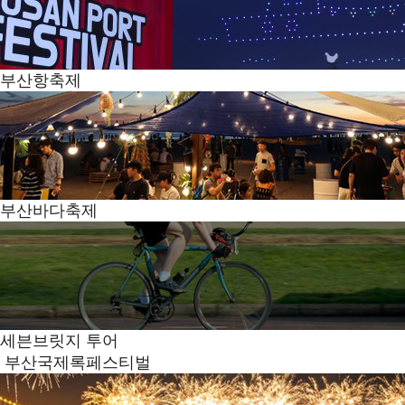
부산항축제
부산바다축제
세븐브릿지 투어
부산국제록페스티벌