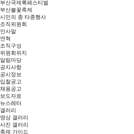
부산국제록페스티벌
부산불꽃축제
시민의 종 타종행사
조직위원회
인사말
연혁
조직구성
위원회위치
알림마당
공지사항
공시정보
입찰공고
채용공고
보도자료
뉴스레터
갤러리
영상 갤러리
사진 갤러리
축제 가이드