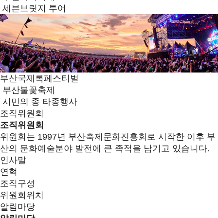
세븐브릿지 투어
부산국제록페스티벌
부산불꽃축제
시민의 종 타종행사
조직위원회
조직위원회
위원회는 1997년 부산축제문화진흥회로 시작한 이후 부
산의 문화예술분야 발전에 큰 족적을 남기고 있습니다.
인사말
연혁
조직구성
위원회위치
알림마당