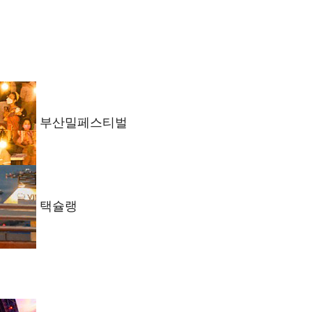
부산밀페스티벌
택슐랭