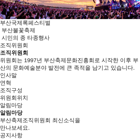
부산국제록페스티벌
부산불꽃축제
시민의 종 타종행사
조직위원회
조직위원회
위원회는 1997년 부산축제문화진흥회로 시작한 이후 부
산의 문화예술분야 발전에 큰 족적을 남기고 있습니다.
인사말
연혁
조직구성
위원회위치
알림마당
알림마당
부산축제조직위원회 최신소식을
만나보세요.
공지사항