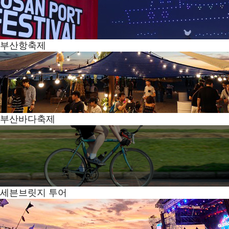
부산항축제
부산바다축제
세븐브릿지 투어