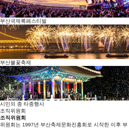
부산국제록페스티벌
부산불꽃축제
시민의 종 타종행사
조직위원회
조직위원회
위원회는 1997년 부산축제문화진흥회로 시작한 이후 부