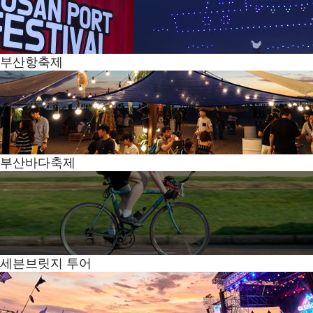
부산항축제
부산바다축제
세븐브릿지 투어