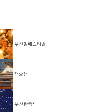
부산밀페스티벌
택슐랭
부산항축제