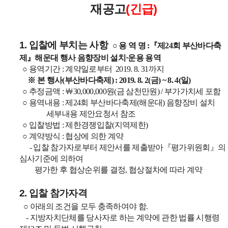
재공고
(긴급)
1.
입찰에 부치는 사항
○
용 역 명
:
『
제
24
회 부산바다축
제
』
해운대 행사 음향장비 설치
·
운용 용역
○
용역기간
:
계약일로부터
2019. 8. 31
까지
※
본 행사
(
부산바다축제
) : 2019. 8. 2(
금
) ~ 8. 4(
일
)
○
추정금액
:
￦30
,000,000
원
(
금 삼천만원
) /
부가가치세 포함
○
용역내용
:
제
24
회 부산바다축제
(
해운대
)
음향장비 설치
세부내용 제안요청서 참조
○
입찰방법
:
제한경쟁입찰
(
지역제한
)
○
계약방식
:
협상에 의한 계약
-
입찰 참가자로부터 제안서를 제출받아
『
평가위원회
』
의
심사기준에 의하여
평가한 후 협상순위를 결정
,
협상절차에 따라 계약
2.
입찰 참가자격
○
아래의 조건을 모두 충족하여야 함
.
-
지방자치단체를 당사자로 하는 계약에 관한 법률 시행령