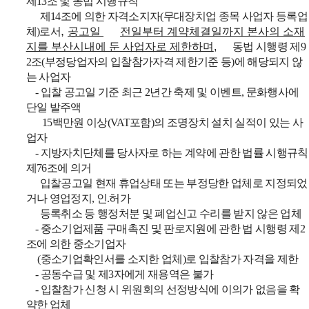
제
13
조 및 동법 시행규칙
제
14
조에 의한 자격소지자
(무대
장치업 종목 사업자 등록업
,
체
)
로서
공고일
전일부터 계약체결일까지 본사의 소재
지를 부산시내에 둔 사업자로 제한하며
,
동법 시행령 제
9
2
조
(
부정당업자의 입찰참가자격 제한기준 등
)
에 해당되지 않
는 사업자
-
입찰 공고일 기준 최근
2
년간 축제 및 이벤트
,
문화행사에
단일 발주액
15
백만원 이상
(VAT
포함
)
의 조명장치 설치 실적이 있는 사
업자
-
지방자치단체를 당사자로 하는 계약에 관한 법률 시행규칙
제
76
조에 의거
입찰공고일 현재 휴업상태 또는 부정당한 업체로 지정되었
거나 영업정지
,
인.
허가
등록취소 등 행정처분 및 폐업신고 수리를 받지 않은 업체
-
중소기업제품 구매촉진 및 판로지원에 관한 법 시행령 제
2
조에 의한 중소기업자
(
중소기업확인서를 소지한 업체
)
로 입찰참가 자격을 제한
-
공동수급 및 제
3
자에게 재용역은 불가
-
입찰참가 신청 시 위원회의 선정방식에 이의가 없음을 확
약한 업체