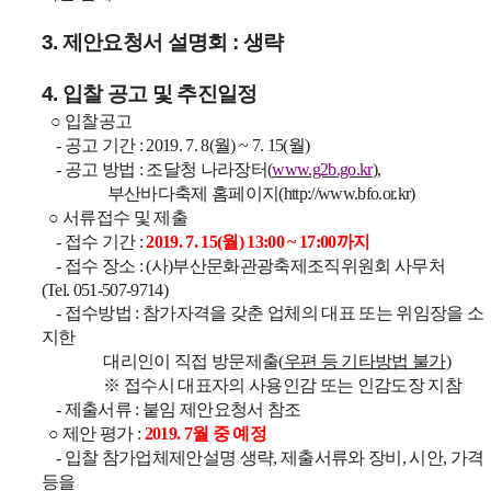
3.
제안요청서 설명회
:
생략
4.
입찰 공고 및 추진일정
○
입찰공고
-
공고 기간
: 2019. 7. 8(월
) ~ 7. 15(
월
)
-
공고 방법
:
조달청 나라장터
(
www.g2b.go.kr
),
부산바다축제 홈페이지
(
http://www.bfo.or.kr)
○
서류접수 및 제출
-
접수 기간
:
2019. 7. 15(
월
) 13:00 ~ 17:00
까지
-
접수 장소
: (
사
)
부산문화관광축제조직위원회 사무처
(Tel. 051-507-9714)
-
접수방법
:
참가자격을 갖춘 업체의 대표 또는 위임장을 소
지한
대리인이 직접 방문제출
(
우편 등 기타방법 불가
)
※
접수시 대표자의 사용인감 또는 인감도장 지참
-
제출서류
:
붙임 제안요청서 참조
○
제안 평가
:
2019. 7
월 중 예정
-
입찰 참가업체제안설명 생략
,
제출서류와 장비
,
시안
,
가격
등을