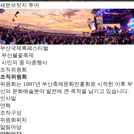
세븐브릿지 투어
부산국제록페스티벌
부산불꽃축제
시민의 종 타종행사
조직위원회
조직위원회
위원회는 1997년 부산축제문화진흥회로 시작한 이후 부
산의 문화예술분야 발전에 큰 족적을 남기고 있습니다.
인사말
연혁
조직구성
위원회위치
알림마당