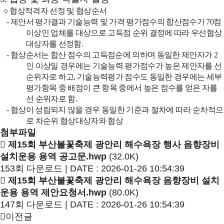
○
협상적격자 선정 및 협상순서
-
제안서 평가결과 기술능력 및 가격 평가점수의 합산점수가
70
점
이상인 업체를 대상으로 고득점 순위 결정에 따라 우선협상
대상자를 선정함
.
-
협상순서는 합산 점수의 고득점순에 의하며 동일한 제안자가
2
인 이상일 경우에는 기술능력 평가점수가 높은 제안자를 선
순위자로 하고
,
기술능력평가 점수도 동일한 경우에는 세부
평가항목 중 배점이 큰 항목 중에서 높은 점수를 얻은 자를
선 순위자로 함
.
-
협상이 성립되지 않을 경우 동일한 기준과 절차에 따라 순차적으
로 차순위 협상대상자와 협상
첨부파일
제15회 부산불꽃축제 광안리 해수욕장 행사 음향장비
설치운용 용역 공고문.hwp
(32.0K)
153회 다운로드 | DATE : 2026-01-26 10:54:39
제15회 부산불꽃축제 광안리 해수욕장 음향장비 설치
운용 용역 제안요청서.hwp
(80.0K)
147회 다운로드 | DATE : 2026-01-26 10:54:39
이전글