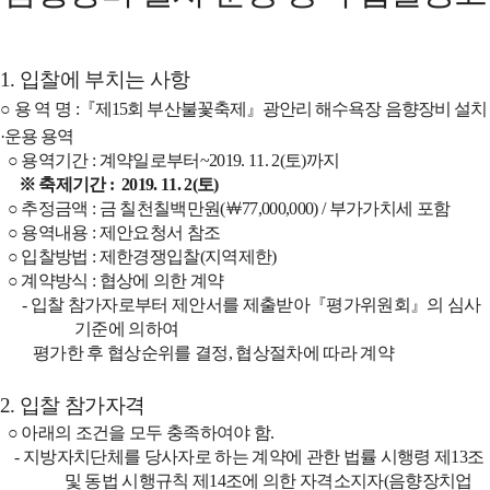
1.
입찰에 부치는 사항
○
용 역 명
:
『
제
15
회 부산불꽃축제
』
광안리 해수욕장 음향장비 설치
·
운용 용역
○
용역기간
:
계약일로부터
~2019. 11. 2(
토
)
까지
※
축제기간
: 2019. 11. 2(
토
)
○
추정금액
:
금 칠천칠백만원
(
￦
77,000,000) /
부가가치세 포함
○
용역내용
:
제안요청서 참조
○
입찰방법
:
제한경쟁입찰
(
지역제한
)
○
계약방식
:
협상에 의한 계약
-
입찰 참가자로부터 제안서를 제출받아
『
평가위원회
』
의 심사
기준에 의하여
평가한 후 협상순위를 결정
,
협상절차에 따라 계약
2.
입찰
참가자격
○
아래의 조건을 모두 충족하여야 함
.
-
지방자치단체를 당사자로 하는 계약에 관한 법률 시행령 제
13
조
및 동법 시행규칙 제
14
조에 의한 자격소지자
(
음향장치업