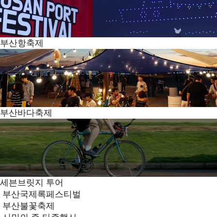
부산항축제
부산바다축제
세븐브릿지 투어
부산국제록페스티벌
부산불꽃축제