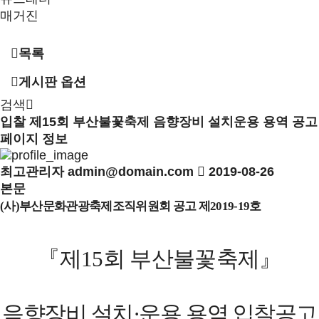
매거진
목록
게시판 옵션
검색
입찰
제15회 부산불꽃축제 음향장비 설치운용 용역 공고
페이지 정보
최고관리자
admin@domain.com
2019-08-26
본문
(
사
)
부산문화관광축제조직위원회 공고 제
2019-19
호
『
제
15
회 부산불꽃축제
』
음향장비 설치
·
운용 용역 입찰공고