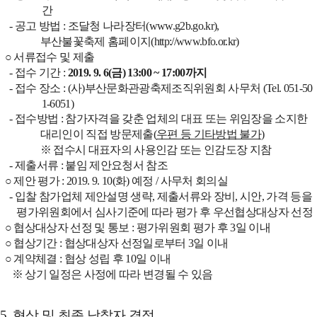
간
-
공고 방법
:
조달청 나라장터
(
www.g2b.go.kr),
부산불꽃축제 홈페이지
(
http://www.bfo.or.kr)
○
서류접수 및 제출
-
접수 기간
:
2019. 9. 6(
금
) 13:00 ~ 17:00
까지
-
접수 장소
: (
사
)
부산문화관광축제조직위원회 사무처
(Tel. 051-50
1-6051)
-
접수방법
:
참가자격을 갖춘 업체의 대표 또는 위임장을 소지한
대리인이 직접 방문제출
(
우편 등 기타방법 불가
)
※
접수시 대표자의 사용인감 또는 인감도장 지참
-
제출서류
:
붙임 제안요청서 참조
○
제안 평가
: 2019. 9. 10(
화
)
예정
/
사무처 회의실
-
입찰 참가업체 제안설명 생략
,
제출서류와 장비
,
시안
,
가격 등을
평가위원회에서 심사기준에 따라 평가 후 우선협상대상자 선정
○
협상대상자 선정 및 통보
:
평가위원회 평가 후
3
일 이내
○
협상기간
:
협상대상자 선정일로부터
3
일 이내
○
계약체결
:
협상 성립 후
10
일 이내
※
상기 일정은 사정에 따라 변경될 수 있음
5.
협상 및 최종 낙찰자 결정