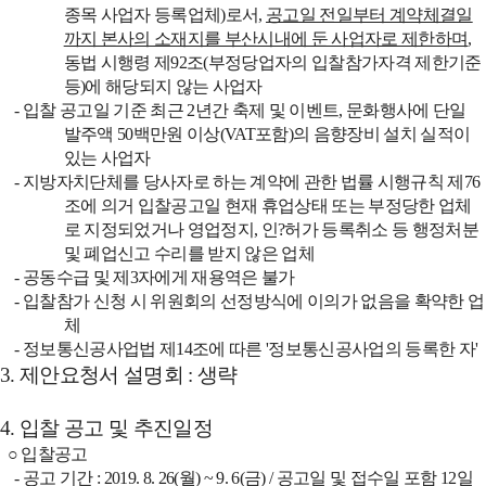
종목 사업자 등록업체
)
로서
,
공고일 전일부터 계약체결일
까지 본사의 소재지를 부산시내에 둔 사업자로 제한하며
,
동법 시행령 제
92
조
(
부정당업자의 입찰참가자격 제한기준
등
)
에 해당되지 않는 사업자
-
입찰 공고일 기준 최근
2
년간 축제 및 이벤트
,
문화행사에 단일
발주액
50
백만원 이상
(VAT
포함
)
의 음향장비 설치 실적이
있는 사업자
-
지방자치단체를 당사자로 하는 계약에 관한 법률 시행규칙 제
76
조에 의거
입찰공고일 현재 휴업상태 또는 부정당한 업체
로 지정되었거나 영업정지
,
인
?
허가 등록취소 등 행정처분
및 폐업신고 수리를 받지 않은 업체
-
공동수급 및 제
3
자에게 재용역은 불가
-
입찰참가 신청 시 위원회의 선정방식에 이의가 없음을 확약한 업
체
-
정보통신공사업법 제
14
조에 따른
'
정보통신공사업의 등록한 자
'
3.
제안요청서 설명회
:
생략
4.
입찰 공고 및 추진일정
○
입찰공고
-
공고 기간
: 2019. 8. 26(
월
) ~ 9. 6(
금
) /
공고일 및
접수일 포함
12
일