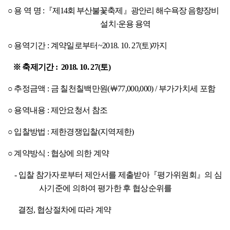
○
용 역 명
:
『
제
14
회 부산불꽃축제
』
광안리 해수욕장 음향장비
설치
·
운용 용역
○
용역기간
:
계약일로부터
~2018. 10. 27(
토
)
까지
※
축제기간
: 2018. 10. 27(
토
)
○
추정금액
:
금 칠천칠백만원
(
￦
77,000,000) /
부가가치세 포함
○
용역내용
:
제안요청서 참조
○
입찰방법
:
제한경쟁입찰
(
지역제한
)
○
계약방식
:
협상에 의한 계약
-
입찰 참가자로부터 제안서를 제출받아
『
평가위원회
』
의 심
사기준에 의하여
평가한 후 협상순위를
결정
,
협상절차에 따라 계약