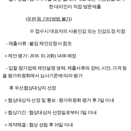
한
대리인이 직접 방문제출
(
우편 등 기타방법 불가
)
※
접수시 대표자의 사용인감 또는 인감도장 지참
-
제출서류
:
붙임 제안요청서 참조
○
제안 평가
: 2018. 10. 2(
화
) 14:00
예정
-
입찰 참가업체 제안설명 생략
,
제출서류와 장비
,
시안
,
가격 등
을
평가위원회에서 심사기준에 따라 평가
후 우선협상대상자 선정
○
협상대상자 선정 및 통보
:
평가위원회 평가 후
3
일 이내
○
협상기간
:
협상대상자 선정일로부터
3
일 이내
○
계약체결
:
협상 성립 후
10
일 이내