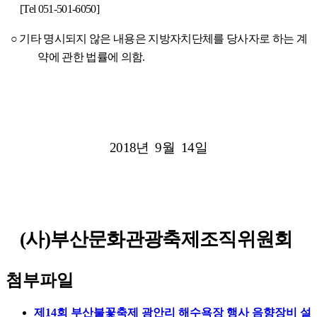
[Tel 051-501-6050]
○
기타 명시되지 않은 내용은 지방자치단체를 당사자로 하는 계
약에 관한 법률에 의함
.
2018
년
9
월
14
일
(
사
)
부산문화관광축제조직위원회
첨부파일
제14회 부산불꽃축제 광안리 해수욕장 행사 음향장비 설