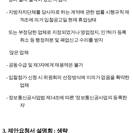
-
지방자치단체를 당사자로 하는 계약에 관한 법률 시행규칙 제
76
조에 의거
입찰공고일 현재 휴업상태
또는
부정당한 업체로 지정되었거나 영업정지
,
인
?
허가 등록
취소 등 행정처분 및 폐업신고 수리를 받지
않은 업체
-
공동수급 및 제
3
자에게 재용역은 불가
-
입찰참가 신청 시 위원회의 선정방식에 이의가 없음을 확약한
업체
-
정보통신공사업법 제
14
조에 따른
'
정보통신공사업의 등록한
자
'
3.
제안요청서 설명회
:
생략