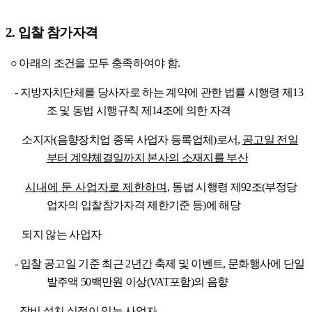
2.
입찰 참가자격
○
아래의 조건을 모두 충족하여야 함
.
-
지방자치단체를 당사자로 하는 계약에 관한 법률 시행령 제
13
조 및 동법 시행규칙 제
14
조에 의한 자격
소지자
(
음향장치업 종목 사업자 등록업체
)
로서
,
공고일 전일
부터 계약체결일까지 본사의 소재지를 부산
시내에 둔 사업자로 제한하며
,
동법 시행령 제
92
조
(
부정당
업자의 입찰참가자격 제한기준 등
)
에 해당
되지 않는 사업자
-
입찰 공고일 기준 최근
2
년간 축제 및 이벤트
,
문화행사에 단일
발주액
50
백만원 이상
(VAT
포함
)
의 음향
장
비 설치 실적이 있는 사업자