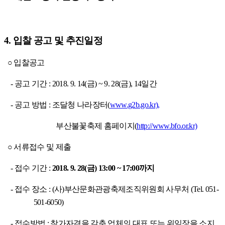
4.
입찰 공고 및 추진일정
○
입찰공고
-
공고 기간
: 2018. 9. 14(
금
) ~ 9. 28(
금
), 14
일간
-
공고 방법
:
조달청 나라장터
(
www.g2b.go.kr),
부산불꽃축제 홈페이지
(
http://www.bfo.or.kr)
○
서류접수 및 제출
-
접수 기간
:
2018. 9. 28(
금
) 13:00 ~ 17:00
까지
-
접수 장소
: (
사
)
부산문화관광축제조직위원회 사무처
(Tel. 051-
501-6050)
-
접수방법
:
참가자격을 갖춘 업체의 대표 또는 위임장을 소지