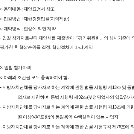
○
용역내용
:
제안요청서 참조
○
입찰방법
:
제한경쟁입찰
(
지역제한
)
○
계약방식
:
협상에 의한 계약
-
입찰 참가자로부터 제안서를 제출받아
『
평가위원회
』
의 심사기준에 
평가한 후 협상순위를 결정
,
협상절차에 따라 계약
2.
입찰 참가자격
○
아래의 조건을 모두 충족하여야 함
.
-
지방자치단체를 당사자로 하는 계약에 관한 법률 시행령 제
13
조 및 동
업자로 제한하며
,
동법 시행령 제
92
조
(
부정당업자의 입찰참가자
-
지방자치단체를 당사자로 하는 계약에 관한 법률 시행령 제
13
조에 의
원 이상
(VAT
포함
)
의 동일용역 수행실적이 있는 사업자
-
지방자치단체를 당사자로 하는 계약에 관한 법률 시행규칙 제
76
조에 