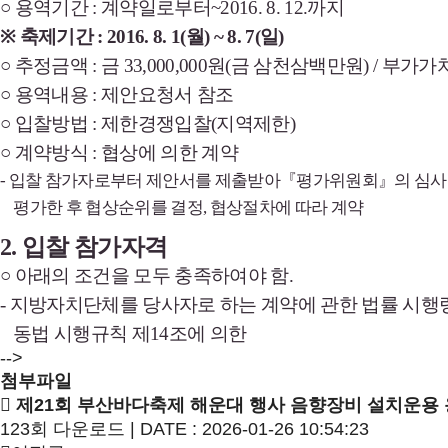
○
용역기간
:
계약일로부터
~2016. 8. 12.
까지
※
축제기간
: 2016. 8. 1(
월
) ~ 8. 7(
일
)
○
추정금액
:
금
33,000,000
원
(
금 삼천삼백만원
) /
부가가
○
용역내용
:
제안요청서
참조
○
입찰방법
:
제한경쟁입찰
(
지역제한
)
○
계약방식
:
협상에
의한
계약
-
입찰
참가자로부터
제안서를
제출받아
『
평가위원회
』
의
심사
평가한
후
협상순위를
결정
,
협상절차에
따라
계약
2.
입찰
참가자격
○
아래의
조건을
모두
충족하여야
함
.
-
지방자치단체를
당사자로
하는
계약에
관한
법률
시행
동법
시행규칙
제
14
조에
의한
-->
첨부파일
제21회 부산바다축제 해운대 행사 음향장비 설치운용 용
123회 다운로드 | DATE : 2026-01-26 10:54:23