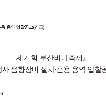
용 용역 입찰공고(긴급)
제
21
회
부산바다축제
』
행사
음향장비
설치
·
운용
용역
입찰
장비