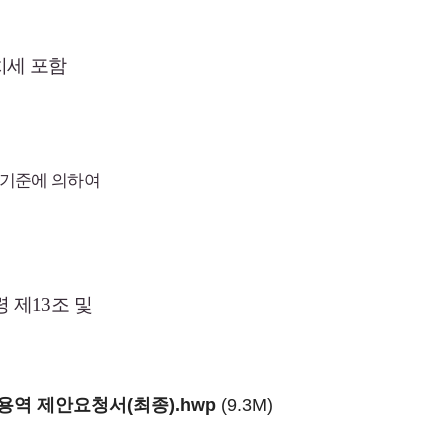
치세
포함
기준에
의하여
령
제
13
조
및
역 제안요청서(최종).hwp
(9.3M)