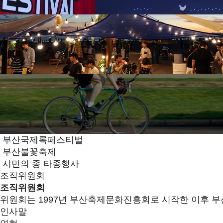
부산국제록페스티벌
부산불꽃축제
시민의 종 타종행사
조직위원회
조직위원회
위원회는 1997년 부산축제문화진흥회로 시작한 이후 부
인사말