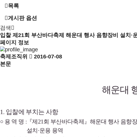
목록
게시판 옵션
검색
입찰
제21회 부산바다축제 해운대 행사 음향장비 설치·운
페이지 정보
축제조직위
2016-07-08
본문
해운대
1.
입찰에
부치는
사항
○
용
역
명
:
『
제
21
회
부산바다축제
』
해운대
행사
음향
설치
·
운용
용역