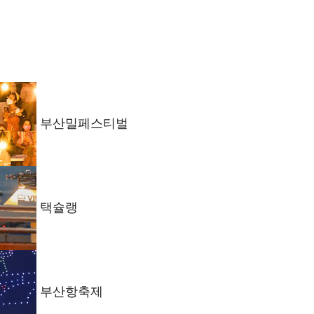
부산밀페스티벌
택슐랭
부산항축제