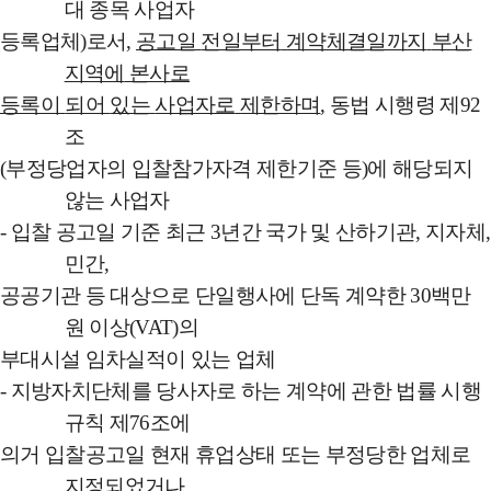
대
종목
사업자
등록업체
)
로서
,
공고일
전일부터
계약체결일까지
부산
지역에
본사로
등록이
되어
있는
사업자로
제한하며
,
동법
시행령
제
92
조
(
부정당업자
의
입찰참가자격
제한기준
등
)
에
해당되지
않는
사업자
-
입찰
공고일
기준
최근
3
년간
국가
및
산하기관
,
지자체
,
민간
,
공공기관
등
대상으로
단일행사에
단독
계약한
30
백만
원
이상
(VAT)
의
부대시설
임차실적이
있는
업체
-
지방자치단체를
당사자로
하는
계약에
관한
법률
시행
규칙
제
76
조에
의거
입찰공고일
현재
휴업상태
또는
부정당한
업체로
지정되었거나