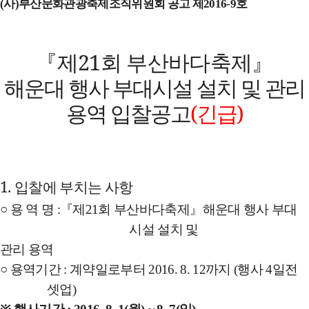
(
사
)
부산문화관광축제조직위원회 공고 제
2016-9
호
『
제
21
부산바다축제
』
회
해운대
행사
부대시설
설치
및
관리
(
)
용역
입찰공고
긴급
1.
입찰에
부치는
사항
○
용
역
명
:
『
제
21
회
부산바다축제
』
해운대
행사
부대
시설
설치
및
관리
용역
○
용역기간
:
계약일로부터
2016. 8. 12
까지
(
행사
4
일전
셋업
)