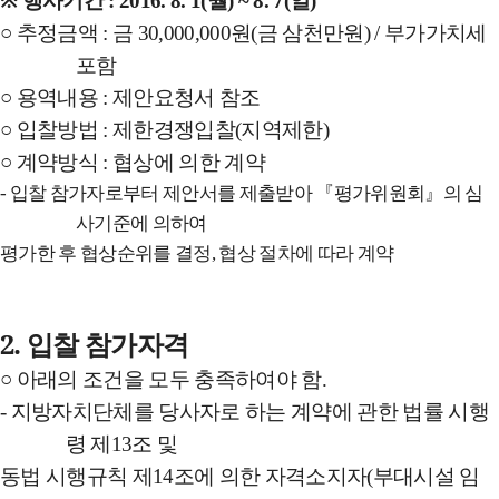
※
행사기간
: 2016. 8. 1(
월
) ~ 8. 7(
일
)
○
추정금액
:
금
30,000,000
원
(
금
삼천만원
) /
부가가치세
포함
○
용역내용
:
제안요청서
참조
○
입찰방법
:
제한경쟁입찰
(
지역제한
)
○
계약방식
:
협상에
의한
계약
-
입찰
참가자로부터
제안서를
제출받아
『
평가위원회
』
의
심
사기준에
의하여
평가한
후
협상순위를
결정
,
협상 절차에
따라
계약
2.
입찰
참가자격
○
아래의
조건을
모두
충족하여야
함
.
-
지방자치단체를
당사자로
하는
계약에
관한
법률
시행
령
제
13
조
및
동법
시행규칙
제
14
조에
의한
자격소지자
(
부대시설
임