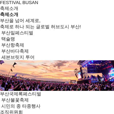
FESTIVAL BUSAN
축제소개
축제소개
부산을 넘어 세계로,
축제로 하나 되는 글로벌 허브도시 부산!
부산밀페스티벌
택슐랭
부산항축제
부산바다축제
세븐브릿지 투어
부산국제록페스티벌
부산불꽃축제
시민의 종 타종행사
조직위원회