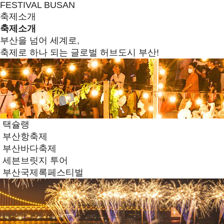
FESTIVAL BUSAN
축제소개
축제소개
부산을 넘어 세계로,
축제로 하나 되는 글로벌 허브도시 부산!
택슐랭
부산항축제
부산바다축제
세븐브릿지 투어
부산국제록페스티벌