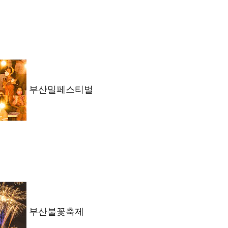
부산밀페스티벌
부산불꽃축제