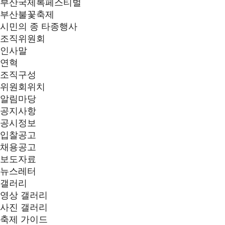
부산국제록페스티벌
부산불꽃축제
시민의 종 타종행사
조직위원회
인사말
연혁
조직구성
위원회위치
알림마당
공지사항
공시정보
입찰공고
채용공고
보도자료
뉴스레터
갤러리
영상 갤러리
사진 갤러리
축제 가이드