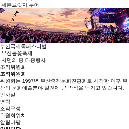
세븐브릿지 투어
부산국제록페스티벌
부산불꽃축제
시민의 종 타종행사
조직위원회
조직위원회
위원회는 1997년 부산축제문화진흥회로 시작한 이후 부
산의 문화예술분야 발전에 큰 족적을 남기고 있습니다.
인사말
연혁
조직구성
위원회위치
알림마당