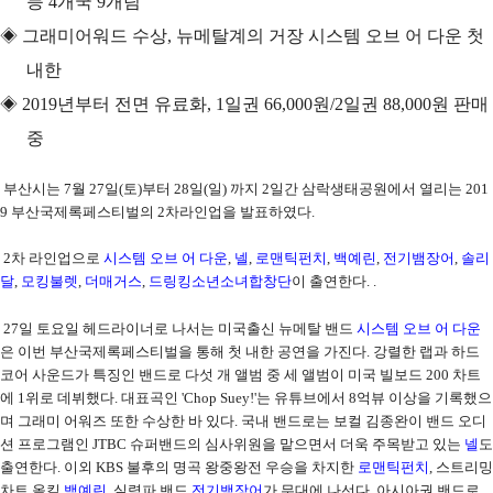
등
4
개국
9
개팀
◈
그래미어워드 수상
,
뉴메탈계의 거장 시스템 오브 어 다운 첫
내한
◈
2019
년부터 전면 유료화
, 1
일권
66,000
원
/2
일권
88,000
원 판매
중
부산시는
7
월
27
일
(
토
)
부터
28
일
(
일
)
까지
2
일간 삼락생태공원에서 열리는
201
9
부산국제록페스티벌의
2
차라인업을 발표하였다
.
2
차 라인업으로
시스템 오브 어 다운
,
넬
,
로맨틱펀치
,
백예린
,
전기뱀장어
,
솔리
달
,
모킹불렛
,
더매거스
,
드링킹소년소녀합창단
이 출연한다
. .
27
일 토요일 헤드라이너로 나서는 미국출신 뉴메탈 밴드
시스템 오브 어 다
운
은 이번 부산국제록페스티벌을 통해 첫 내한 공연을 가진다
.
강렬한 랩과 하
드
코어 사운드가 특징인 밴드로 다섯 개 앨범 중 세 앨범이 미국 빌보드
200
차트
에
1
위로 데뷔했다
.
대표곡인
'Chop Suey!'
는 유튜브에서
8
억뷰 이상을 기록했으
며 그래미 어워즈 또한 수상한 바 있다
.
국내 밴드로는 보컬 김종완이 밴드 오디
션 프로그램인
JTBC
슈퍼밴드의 심사위원을 맡으면서 더욱 주목받고 있는
넬
도
출연한다
.
이외
KBS
불후의 명곡 왕중왕전 우승을 차지한
로맨틱펀치
,
스트리밍
차트 올킬
백예린
,
실력파 밴드
전기뱀장어
가 무대에 나선다
.
아시아권 밴드로