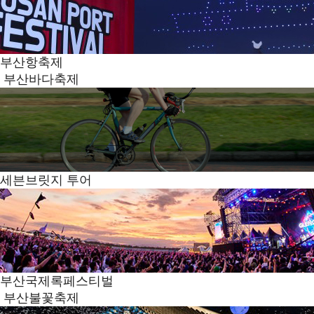
부산항축제
부산바다축제
세븐브릿지 투어
부산국제록페스티벌
부산불꽃축제