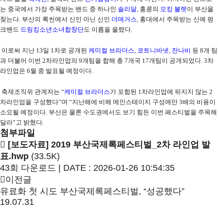
는 중국에서 가장 주목받는 밴드 중 하나인
솔리달
,
홍콩의
모킹 불렛
이 부산을
찾는다
.
부산의 록씬에서 신인 아닌 신인
더매거스
,
홍대에서 주목받는 신예 펑
크밴드
드링킹소년소녀합창단
도 이름을 올렸다
.
이로써 지난
13
일
1
차로 공개된
케미컬 브라더스
,
코트니바넷
,
잔나비
등
8
개 팀
과 더불어 이번
2
차라인업의
9
개팀을 합해 총
7
개국
17
개팀이 공개되었다
. 3
차
라인업은
6
월 중 발표될 예정이다
.
축제조직위 관계자는
“
케미컬 브라더스
가 포함된
1
차라인업에 뒤지지 않는
2
차라인업을 구성했다
”
며
“
지난해에 비해 메인스테이지 구성에만
3
배의 비용이
소요될 예정이다
.
부산은 물론 수도권에서도 보기 힘든 이번 페스티벌을 주목해
달라
”
고 밝혔다
.
첨부파일
[보도자료] 2019 부산국제록페스티벌_2차 라인업 발
표.hwp
(33.5K)
43회 다운로드 | DATE : 2026-01-26 10:54:35
이전글
유료화 첫 시도 부산국제록페스티벌, “성공했다”
19.07.31