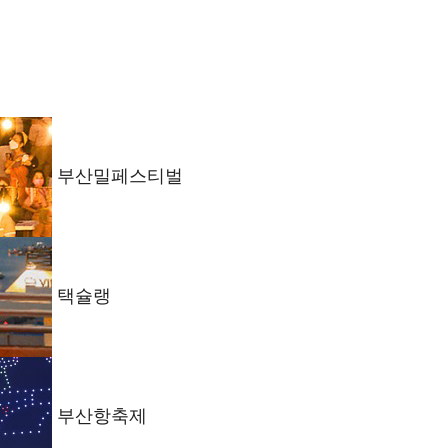
부산밀페스티벌
택슐랭
부산항축제