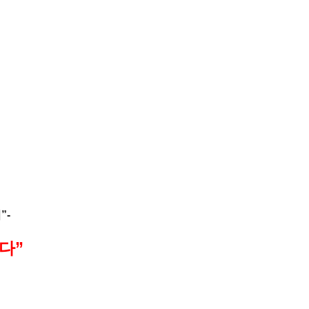
”-
다”