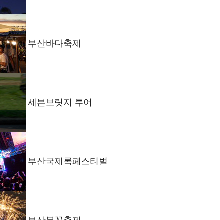
부산바다축제
세븐브릿지 투어
부산국제록페스티벌
부산불꽃축제