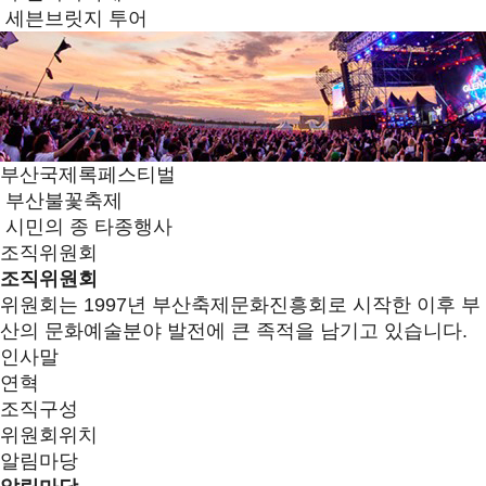
세븐브릿지 투어
부산국제록페스티벌
부산불꽃축제
시민의 종 타종행사
조직위원회
조직위원회
위원회는 1997년 부산축제문화진흥회로 시작한 이후 부
산의 문화예술분야 발전에 큰 족적을 남기고 있습니다.
인사말
연혁
조직구성
위원회위치
알림마당