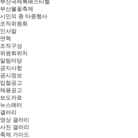
부산국제록페스티벌
부산불꽃축제
시민의 종 타종행사
조직위원회
인사말
연혁
조직구성
위원회위치
알림마당
공지사항
공시정보
입찰공고
채용공고
보도자료
뉴스레터
갤러리
영상 갤러리
사진 갤러리
축제 가이드