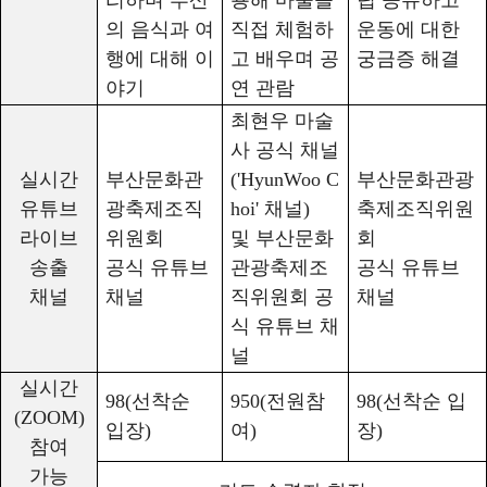
의 음식과 여
직접 체험하
운동에 대한
행에 대해 이
고 배우며 공
궁금증 해결
야기
연 관람
최현우 마술
사 공식 채널
실시간
부산문화관
('HyunWoo C
부산문화관광
유튜브
광축제조직
hoi'
채널
)
축제조직위원
라이브
위원회
및 부산문화
회
송출
공식 유튜브
관광축제조
공식 유튜브
채널
채널
직위원회 공
채널
식 유튜브 채
널
실시간
98(
선착순
950(
전원참
98(
선착순 입
(ZOOM)
입장
)
여
)
장
)
참여
가능