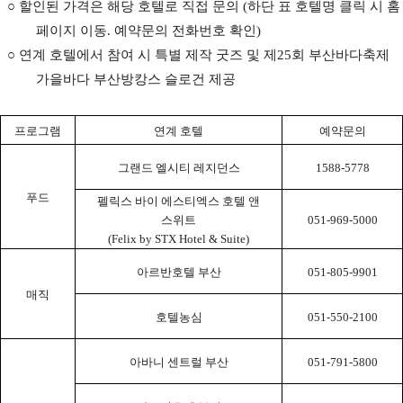
○
할인된 가격은 해당 호텔로 직접 문의
(
하단 표 호텔명 클릭 시 홈
페이지 이동
.
예약문의 전화번호 확인
)
○
연계 호텔에서 참여 시 특별 제작 굿즈 및 제
25
회 부산바다축제
가을바다 부산방캉스 슬로건 제공
프로그램
연계 호텔
예약문의
그랜드 엘시티 레지던스
1588-5778
푸드
펠릭스 바이 에스티엑스 호텔 앤
스위트
051-969-5000
(Felix by STX Hotel & Suite)
아르반호텔 부산
051-805-9901
매직
호텔농심
051-550-2100
아바니 센트럴 부산
051-791-5800