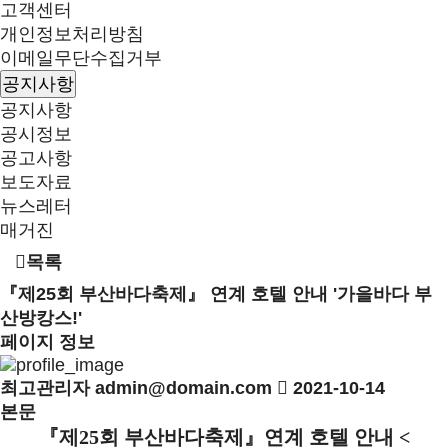
고객센터
개인정보처리방침
이메일무단수집거부
공지사항
공지사항
공시정보
공고사항
보도자료
뉴스레터
매거진
목록
『제25회 부산바다축제』 연계 호텔 안내 '가을바다 부
산방캉스!'
페이지 정보
최고관리자
admin@domain.com
2021-10-14
본문
『
제
25
회 부산바다축제
』
연계 호텔 안내
<