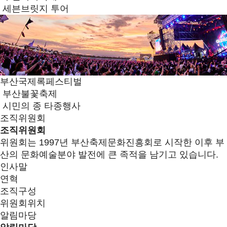
세븐브릿지 투어
부산국제록페스티벌
부산불꽃축제
시민의 종 타종행사
조직위원회
조직위원회
위원회는 1997년 부산축제문화진흥회로 시작한 이후 부
산의 문화예술분야 발전에 큰 족적을 남기고 있습니다.
인사말
연혁
조직구성
위원회위치
알림마당