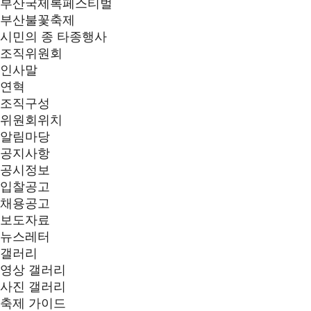
부산국제록페스티벌
부산불꽃축제
시민의 종 타종행사
조직위원회
인사말
연혁
조직구성
위원회위치
알림마당
공지사항
공시정보
입찰공고
채용공고
보도자료
뉴스레터
갤러리
영상 갤러리
사진 갤러리
축제 가이드