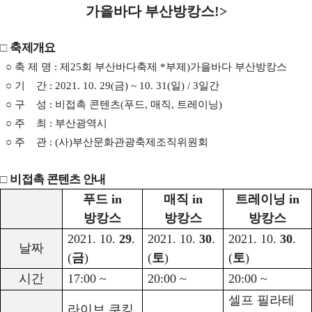
가을바다 부산방캉스
!>
□
축제개요
○
축 제 명
:
제
25
회 부산바다축제
*
부제
)
가을바다 부산방캉스
○
기 간
: 2021. 10. 29(
금
) ~ 10. 31(
일
) / 3
일간
○
구 성
:
비접촉 콘텐츠
(
푸드
,
매직
,
트레이닝
)
○
주 최
:
부산광역시
○
주 관
: (
사
)
부산문화관광축제조직위원회
□
비접촉 콘텐츠 안내
푸드
in
매직
in
트레이닝
in
방캉스
방캉스
방캉스
2021. 10.
29
.
2021. 10.
30
.
2021. 10.
30
.
날짜
(
금
)
(
토
)
(
토
)
시간
17:00 ~
20:00 ~
20:00 ~
셀프 필라테
라이브 쿠킹