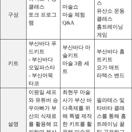
스
클래스
마술쇼
유산소 운동
구성
토크 프로그
마술 체험
클래스
램
Q&A
홈트레이닝
게임
부산바다 푸
부산바다 마
드키트
부산바다 홈
술키트
-
부산바다
트키트
키트
마술
3
종 세
오일파스타
요가 매트
트
-
부산어묵
라텍스 밴드
타코
이원일 셰프
최현우 마술
와 유튜버 승
사가 부산 바
필라테스 및
우아빠가 부
다축제를 위
타바타 클래
산의 식재료
해 특별 제작
스를 통해 홈
설명
를 활용해 요
한 키트를 활
트레이닝 꿀
리하며 부산
용해 마술을
팁 공유하고