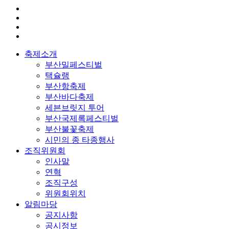
축제소개
부산밀페스티벌
택슐랭
부산항축제
부산바다축제
세븐브릿지 투어
부산국제록페스티벌
부산불꽃축제
시민의 종 타종행사
조직위원회
인사말
연혁
조직구성
위원회위치
알림마당
공지사항
공시정보