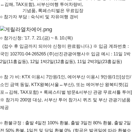
↔김해, TAX포함), 서부산여행 투어차량비,
기념품, 록페스티벌은 무료입장
○
참가자 부담 : 숙식비 및 자유여행 경비
○
 참가신청: '17. 7. 21.(금) ~ 8. 10.(목)
  (접수 후 입금까지 되어야 신청이 완료됩니다.) 
※ 입금 계좌번호 : 
국민 102701-04-265265 (주)선진관광여행사
※ 입금 예시 : 11일 1박
2일(11홍길동), 12일 1박2일(12홍길동), 11일 2박3일(23홍길동)
○ 
참 가 비: KTX 이용시 7만원/1인, 에어부산 이용시 9만원/1인[성인/
소인 금액 동일, KTX왕복(서울↔부산), 또는 에어부산 왕복티켓(김
포↔김해, TAX포함) + 록페스티벌 방문&서부산 관광 무료셔틀 투어]
※ 참가자 200명 대상, 서부산 투어 참가시 퀴즈 및 부산 관광기념품 
제공
○ 
환불규정 : 출발 4일전 100% 환불, 출발 3일전 80% 환불, 출발 2일
전 50% 환불, 1일전 및 당일 환불 0%  (항공은 발권일에 따라 환불수