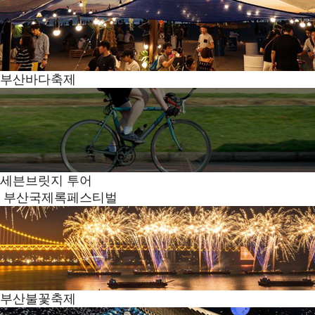
부산바다축제
세븐브릿지 투어
부산국제록페스티벌
부산불꽃축제