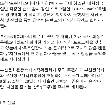
또한
프린지 스테이지
가칭
에서는 국내 청소년
대학생 및
'
(
)'
,
일반 직장인 밴드 참여 경연 프로그램인
록밴
'BuRock Battle(
드 경연대회
이 열리며
경연에 참여하지 못했지만 사전 신
)'
,
청
및
선발을 통해 참여하는
밴드의
다양한 공연도 펼쳐지게
된다
.
부산국제록페스티벌은
년 첫 개최된 이래 국내 최장수
1999
록페스티벌로서 화려한 라인업과 다양한 프로그램
을 갖추
고 있는데다
무료입장
이라는 큰 혜택으로 국내외 많은 팬들
'
'
과 뮤지션들에게 큰 관심과 사랑을 받는
국내 정상급 음악축
제로 자리잡았다
.
부산문화관광축제조직위원회가 주최
주관하고 부산광역시
·
와 부산정보산업진흥원이 후원하는 부산국제록페스티벌은
월
일부터
일까지 사흘간 삼락생태공원에서
음악
사
8
26
28
'
+
람
자연을 즐기는 삼락
三樂
을 주제로 개최된다
+
(
)'
.
이전글