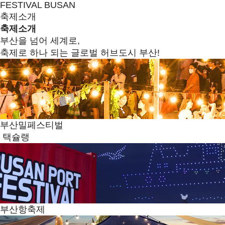
FESTIVAL BUSAN
축제소개
축제소개
부산을 넘어 세계로,
축제로 하나 되는 글로벌 허브도시 부산!
부산밀페스티벌
택슐랭
부산항축제