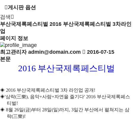
게시판 옵션
검색
부산국제록페스티벌
2016 부산국제록페스티벌 3차라인
업
페이지 정보
최고관리자
admin@domain.com
2016-07-15
본문
부산국제록페스티벌
2016
◈
2016
부산국제록페스티벌
3
차 라인업 공개
!
◈
'
삼락
(
三樂
),
음악
+
사람
+
자연을 즐기다
' 2016
부산국제록페스
티벌
!
◈
8
월
26
일
(
금
)
부터
28
일
(
일
)
까지
, 3
일간 부산에서 펼쳐지는 삼
락
(
三樂
)!