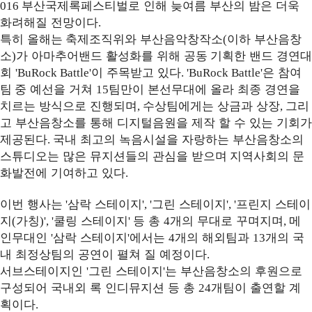
부산국제록페스티벌로 인해 늦여름 부산의 밤은 더욱
016
화려해질 전망이다
.
특히
올해는
축제조직위와 부산음악창작소
이하 부산음창
(
소
가 아마추어밴드 활성화를 위해
공동
기획한 밴드 경연대
)
회
이 주목받고 있다
은
참여
'BuRock Battle'
. 'BuRock Battle'
팀
중 예선을 거쳐
팀만이 본선무대에 올라
최종 경연을
15
치르는 방식으로 진행되며
수상팀에게는 상금과 상장
그리
,
,
고 부산음창소를 통해 디지털음원을
제작 할 수 있는 기회가
제공된다
국내 최고의 녹음시설을 자랑하는 부산음창소의
.
스튜디오는 많은 뮤지션들의 관심을
받으며
지역사회의 문
화발전에 기여하고 있다
.
이번 행사는
삼락 스테이지
그린 스테이지
프린지 스테이
'
', '
', '
지
가칭
쿨링 스테이지
등 총
개의 무대로 꾸며지며
메
(
)', '
'
4
,
인무대인
삼락 스테이지
에서는
개의 해외팀과
개의 국
'
'
4
13
내 최정상팀의 공연이 펼쳐 질 예정이다
.
서브스테이지인
그린 스테이지
는
부산음창소
의 후원으로
'
'
구성되어 국내외 록 인디뮤지션 등 총
개팀이
출연할 계
24
획이다
.