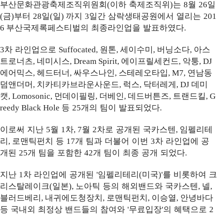
부산문화관광축제조직위원회
이하 축제조직위
는
월
일
(
)
8
26
금
부터
일
일
까지
일간 삼락생태공원에서 열리는
(
)
28
(
)
3
201
부산국제록페스티벌의 최종라인업을 발표하였다
6
.
차 라인업으로
원톤
세이수미
버닝소다
아스
3
Suffocated,
,
,
,
트로너츠
네미시스
에이프릴세컨드
악퉁
,
, Dream Spirit,
,
, DJ
에어믹스
헤드터너
싸우스나인
스테레오타입
연남동
,
,
,
, M7,
덤앤더머
치카티카브라운사운드
럭스
닥터레게
데미
,
,
,
, DJ
캣
먼데이필링
더베인
데드버튼즈
트랜드킬
, Lomosonic,
,
,
,
, G
등
개의 팀이 발표되었다
reedy Black Hole
25
.
이로써 지난
월
차
월
차로 공개된 국카스텐
임펠리테
5
1
, 7
2
,
리
로맨틱펀치 등
개 팀과 더불어 이번
차 라인업에 공
,
17
3
개된
개 팀을 포함한
개 팀이 최종 공개 되었다
25
42
.
지난
차 라인업에 공개된
임펠리테리
미국
를 비롯하여 크
1
'
(
)'
리스탈레이크
일본
노아틱 등의 해외밴드와 국카스텐
넬
(
),
,
,
블러드베리
내귀에도청장치
로맨틱펀치
이승열
안녕바다
,
,
,
,
등 국내외 최정상 밴드들의 참여와
무료입장
의 혜택으로
'
'
2