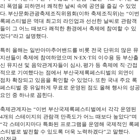
리 폭염을 피하면서 쾌적한 날씨 속에 공연을 즐길 수 있었
다
부산문화관광축제조직위원회
이하 축제조직위
는
이번
.
(
)
“
록페스티벌은 역대 최고의 라인업과 선선한 날씨로 관람객
들이 그 어느 때보다 쾌적한 환경에서 축제에 참여할 수 있
었다
라고 설명했다
”
.
특히 올해는 일반아마추어밴드를 비롯 전국 단위의 많은 뮤
지션들이 축제에 참여하였으며
의 이수용 등 부산출
N·EX·T
신 뮤지션 및 음악관계자들이 심사
평가 등 축제에 직
간접
,
·
적으로 기여했다는 점에서 부산국제록페스티벌의 외연이
점차 확장되고 있음을 확인할 수 있었다
또한 국내 주요 록
.
페스티벌 중 유일하게 무료로 운영된 점도 올해 행사의 성공
요인 중 하나로 꼽힌다
.
축제관계자는
이번 부산국제록페스티벌에서 각각 운영된
“
개의 스테이지의 관람객 만족도가 어느 때보다 높았다
며
4
”
각 스테이지마다 특화된 프로그램을 운영해 국제적인 록페
“
스티벌로 발전할 수 있도록 더욱 노력하겠다
고 말했다
”
.
이전글