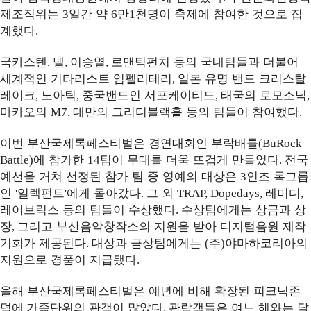
제조직위는
일간 약
만
천명이 축제에 참여한 것으로 집
3
6
1
계했다
.
국카스텐
넬
이승열
로맨틱펀치 등의 국내팀들과 더불어
,
,
,
세계적인 기타리스트 임펠리테리
일본 유명 밴드 크리스탈
,
레이크
노아틱
중국밴드인 서포케이티드
태국의 로모소닉
,
,
,
,
마카오의
대만의 그리디블랙홀 등의 팀들이 참여했다
M7,
.
이번 부산국제록페스티벌은 경연대회인 부락배틀
(BuRock
에 참가한
팀이 무대를 더욱 뜨겁게 만들었다
전국
Battle)
14
.
예선을 거쳐 선정된 참가 팀 중 영예의 대상은
인조 록그룹
3
인
일렉펀트
에게 돌아갔다
그 외
레미디
'
'
.
TRAP, Dopedays,
,
레이브릭스 등의 팀들이 수상했다
수상팀에게는 상금과 상
.
장
그리고 부산음악창작소의 지원을 받아 디지털음원 제작
,
기회가 제공된다
대상과 금상팀에게는
주
야마하코리아의
.
(
)
지원으로 경품이 지급됐다
.
올해 부산국제록페스티벌은 예년에 비해 확장된 피크닉존
덕에
가족단위의 관객이 많았다
관람객들은 여느 해와는 달
.