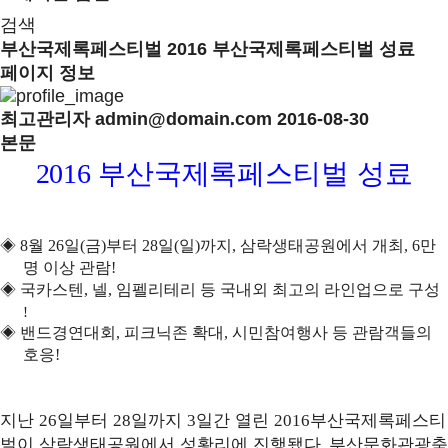
검색
부산국제록페스티벌
2016 부산국제록페스티벌 성료
페이지 정보
최고관리자
admin@domain.com
2016-08-30
본문
2016
부산국제록페스티벌 성료
◈
8
월
26
일
(
금
)
부터
28
일
(
일
)
까지
,
삼락생태공원에서 개최
, 6
만
명 이상 관람
!
◈
국카스텐
,
넬
,
임펠리테리 등 국내외 최고의 라인업으로 구성
!
◈
밴드경연대회
,
피크닉존 확대
,
시민참여행사 등 관람객들의
호응
!
지난
일부터
일까지
일간 열린
부산국제록페스티
26
28
3
2016
벌이 삼락생태공원에서 성황리에 진행됐다
부산문화관광축
.