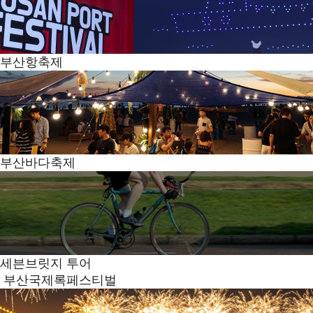
부산항축제
부산바다축제
세븐브릿지 투어
부산국제록페스티벌