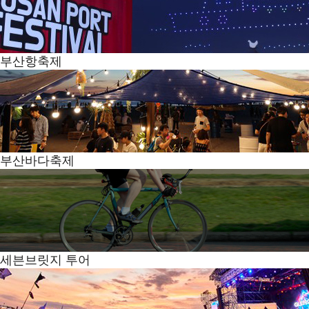
부산항축제
부산바다축제
세븐브릿지 투어