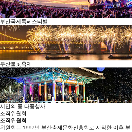
부산국제록페스티벌
부산불꽃축제
시민의 종 타종행사
조직위원회
조직위원회
위원회는 1997년 부산축제문화진흥회로 시작한 이후 부