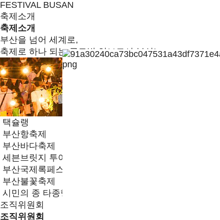
FESTIVAL BUSAN
축제소개
축제소개
부산을 넘어 세계로,
축제로 하나 되는 글로벌 허브도시 부산!
택슐랭
부산항축제
부산바다축제
세븐브릿지 투어
부산국제록페스티벌
부산불꽃축제
시민의 종 타종행사
조직위원회
조직위원회