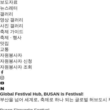
보도자료
뉴스레터
갤러리
영상 갤러리
사진 갤러리
축제 가이드
축제 · 행사
맛집
교통
자원봉사자
자원봉사자 신청
자원봉사자 조회
G
l
o
b
a
l
F
e
s
t
i
v
a
l
H
u
b
,
B
U
S
A
N
i
s
F
e
s
t
i
v
a
l
!
부산을 넘어 세계로, 축제로 하나 되는 글로벌 허브도시 