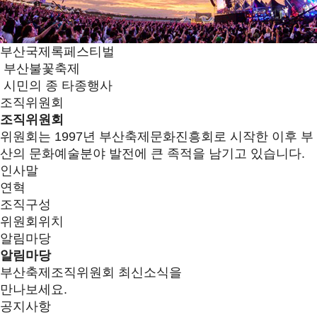
부산국제록페스티벌
부산불꽃축제
시민의 종 타종행사
조직위원회
조직위원회
위원회는 1997년 부산축제문화진흥회로 시작한 이후 부
산의 문화예술분야 발전에 큰 족적을 남기고 있습니다.
인사말
연혁
조직구성
위원회위치
알림마당
알림마당
부산축제조직위원회 최신소식을
만나보세요.
공지사항