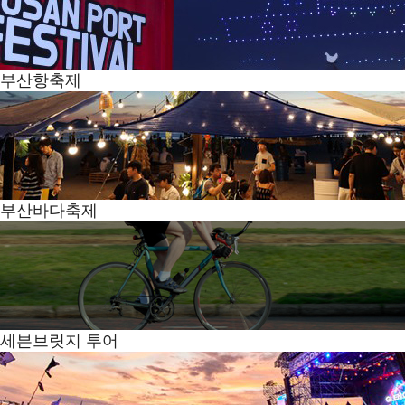
부산항축제
부산바다축제
세븐브릿지 투어