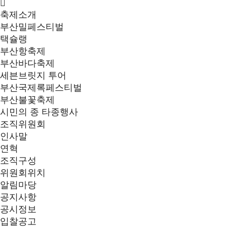
축제소개
부산밀페스티벌
택슐랭
부산항축제
부산바다축제
세븐브릿지 투어
부산국제록페스티벌
부산불꽃축제
시민의 종 타종행사
조직위원회
인사말
연혁
조직구성
위원회위치
알림마당
공지사항
공시정보
입찰공고