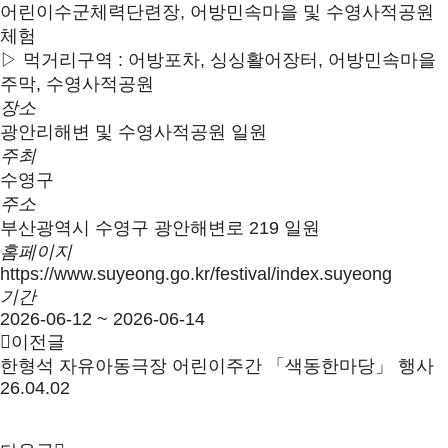
어린이수군체력단련장, 어방민속마을 및 수영사적공원
체험
▷ 먹거리구역 : 어방포차, 싱싱활어장터, 어방민속마을
주막, 수영사적공원
장
소
광안리해변 및 수영사적공원 일원
주
최
수영구
주
소
부산광역시 수영구 광안해변로 219 일원
홈
페
이
지
https://www.suyeong.go.kr/festival/index.suyeong
기
간
2026-06-12 ~ 2026-06-14
이전글
한형석 자유아동극장 어린이주간 「색동한마당」 행사
26.04.02