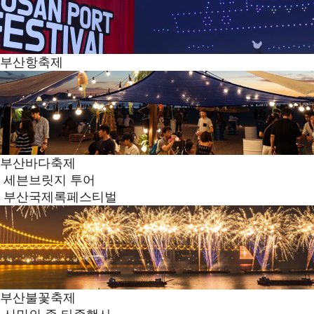
부산항축제
부산바다축제
세븐브릿지 투어
부산국제록페스티벌
부산불꽃축제