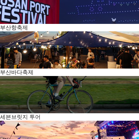
부산항축제
부산바다축제
세븐브릿지 투어