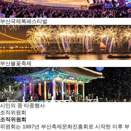
부산국제록페스티벌
부산불꽃축제
시민의 종 타종행사
조직위원회
조직위원회
위원회는 1997년 부산축제문화진흥회로 시작한 이후 부