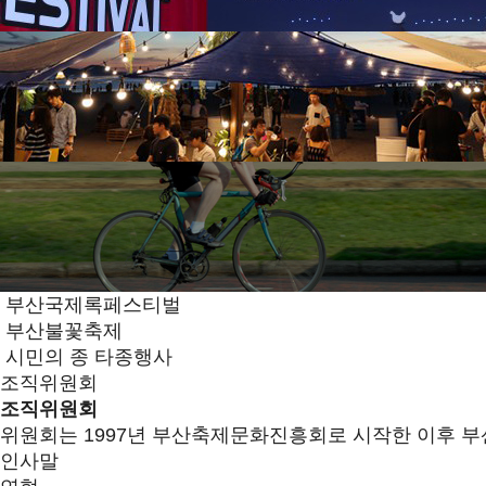
부산국제록페스티벌
부산불꽃축제
시민의 종 타종행사
조직위원회
조직위원회
위원회는 1997년 부산축제문화진흥회로 시작한 이후 부
인사말