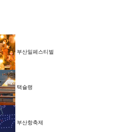
부산밀페스티벌
택슐랭
부산항축제