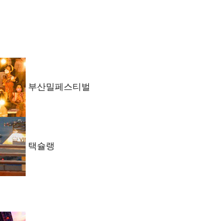
부산밀페스티벌
택슐랭