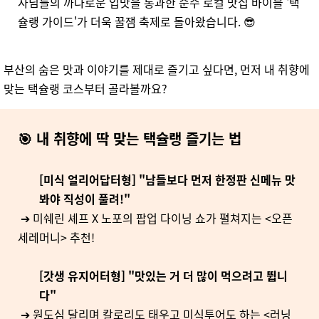
사님들의 까다로운 입맛을 통과한 순수 로컬 맛집 바이블 '택
슐랭 가이드'가 더욱 꿀잼 축제로 돌아왔습니다. 😎
부산의 숨은 맛과 이야기를 제대로 즐기고 싶다면, 먼저 내 취향에
맞는 택슐랭 코스부터 골라볼까요?
🎯 내 취향에 딱 맞는 택슐랭 즐기는 법
[미식 얼리어답터형] "남들보다 먼저 한정판 신메뉴 맛
봐야 직성이 풀려!"
➔ 미쉐린 셰프 X 노포의 팝업 다이닝 쇼가 펼쳐지는 <오픈
세레머니> 추천!
[갓생 유지어터형] "맛있는 거 더 많이 먹으려고 뜁니
다"
➔ 원도심 달리며 칼로리도 태우고 미식투어도 하는 <러닝