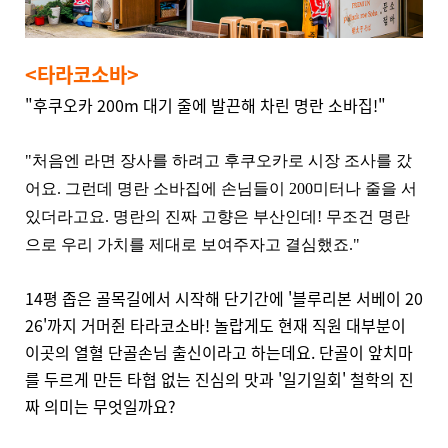
<타라코소바>
"후쿠오카 200m 대기 줄에 발끈해 차린 명란 소바집!"
"처음엔 라면 장사를 하려고 후쿠오카로 시장 조사를 갔
어요. 그런데 명란 소바집에 손님들이 200미터나 줄을 서
있더라고요. 명란의 진짜 고향은 부산인데! 무조건 명란
으로 우리 가치를 제대로 보여주자고 결심했죠."
14평 좁은 골목길에서 시작해 단기간에 '블루리본 서베이 20
26'까지 거머쥔 타라코소바! 놀랍게도 현재 직원 대부분이
이곳의 열혈 단골손님 출신이라고 하는데요. 단골이 앞치마
를 두르게 만든 타협 없는 진심의 맛과 '일기일회' 철학의 진
짜 의미는 무엇일까요?