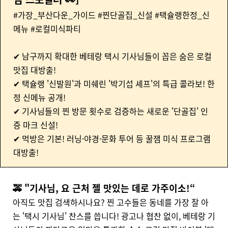
#가장_부산다운_가이드 #찐단골집_신설 #택슐랭한정_신
메뉴 #로컬미식파티
✔ 남구까지 확대한 베테랑 택시 기사님들이 꼽은 숨은 로컬
맛집 대방출!
✔ 택슐랭
'신발원'과 미쉐린 '박기섭 셰프'의 특급 콜라보! 한
정 신메뉴 공개!
✔ 기사님들의 찐 방문 횟수로 검증하는 새로운 '단골집' 인
증 마크 신설!
✔
먹방은 기본! 러닝·야경·문화 투어 등 꿀잼 미식 프로그램
대방출!
🚕 "기사님, 요 근처 젤 맛있는 데로 가주이소!“
아직도 맛집 검색하시나요? 찐 고수들은 동네를 가장 잘 아
는 '택시 기사님' 찬스를 씁니다! 광고나 협찬 없이, 베테랑 기