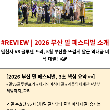
#REVIEW | 2026 부산 밀 페스티벌 소개
밀친자 VS 글루텐 프리,
5월 부산을 뜨겁게 달군
역대급 미
식 대결! ⚔️🌾
[2026 부산 밀 페스티벌, 3초 핵심 요약 👀]
#밀VS글루텐프리 #세기의미식대결 #과몰입세계관 #낮부
터밤까지_파티
✔ 밀 수호단 VS 비(非)밀 결사단의 꿀잼 미식 대결!
승자는