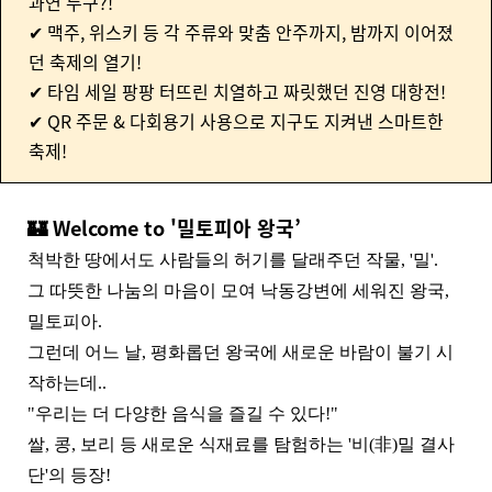
과연 누구?!
✔ 맥주, 위스키 등 각 주류와 맞춤 안주까지, 밤까지 이어졌
던 축제의 열기!
✔ 타임 세일 팡팡 터뜨린 치열하고 짜릿했던 진영 대항전!
✔ QR 주문 & 다회용기 사용으로 지구도 지켜낸 스마트한
축제!
🏰 Welcome to '밀토피아 왕국’
척박한 땅에서도 사람들의 허기를 달래주던 작물, '밀'.
그 따뜻한 나눔의 마음이 모여 낙동강변에 세워진 왕국,
밀토피아.
그런데 어느 날, 평화롭던 왕국에 새로운 바람이 불기 시
작하는데..
"우리는 더 다양한 음식을 즐길 수 있다!"
쌀, 콩, 보리 등 새로운 식재료를 탐험하는 '비(非)밀 결사
단'의 등장!