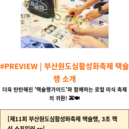
#PREVIEW | 부산원도심활성화축제 택슐
랭 소개
더욱 탄탄해진
'
택슐랭가이드
'
와 함께하는 로컬 미식 축제
의 귀환
! 🚕🍽
[
제11회 부산원도심활성화축제 택슐랭
, 3초 핵
심 스포일러 👀]