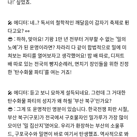
나!' 싶었죠.
🎤 에디터: 네..? 독서의 철학적인 깨달음이 갑자기 축제로 튄
다고요? 👀
😎 : 하하, 맞아요! 기왕 1만 년 전부터 거부할 수 없는 '밀의
노예'가 된 운명이라면? 차라리 다 같이 합법적으로 밀에 미
쳐보는 파티를 열어보자고 생각했어요! 밥 배 따로, 디저트
배 따로 있는 전국의 빵지순례러, 면치기 장인들을 위한 진정
한 '탄수화물 파티'를 여는 거죠!
🎤 에디터: 듣고 보니 묘하게 설득되네요. 그런데 그 거대한
탄수화물 파티의 성지가 왜 하필 '부산 북구'인가요?
😎 : 그게 또 운명적인 명분이 있습니다. 한국전쟁 피란 시절,
부산 북구(구포)가 전국에서 구호물자인 밀가루가 가장 많이
모이던 '밀 집산지'였어요. 우리가 환장하는 부산의 소울푸
드, 구포국수와 밀면이 바로 여기서 탄생했죠. 역사적으로 봐