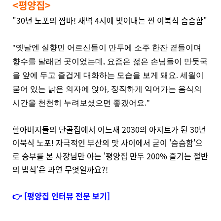
<평양집>
"30년 노포의 짬바! 새벽 4시에 빚어내는 찐 이북식 슴슴함"
"옛날엔 실향민 어르신들이 만두에 소주 한잔 곁들이며
향수를 달래던 곳이었는데, 요즘은 젊은 손님들이 만둣국
을 앞에 두고 즐겁게 대화하는 모습을 보게 돼요. 세월이
묻어 있는 낡은 의자에 앉아, 정직하게 익어가는 음식의
시간을 천천히 누려보셨으면 좋겠어요."
할아버지들의 단골집에서 어느새 2030의 아지트가 된 30년
이북식 노포! 자극적인 부산의 맛 사이에서 굳이 '슴슴함'으
로 승부를 본 사장님만 아는 '평양집 만두 200% 즐기는 절반
의 법칙'은 과연 무엇일까요?!
👉 [평양집 인터뷰 전문 보기]