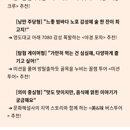
크루> 추천!
[낭만 주당형] "느좋 밤바다 노포 감성에 술 한 잔이 최
고지!“
➔ 영도대교 아래 7080 감성 폭발하는 <야경 포차> 추천!
[탐험 게이머형] "가만히 먹는 건 심심해, 다양하게 즐
기고 싶어!”
➔ 미션을 풀며 방탈출하듯 골목을 누비는 꿀잼 투어 <미션
투어> 추천!
[의미 중심형] "맛도 맛이지만, 음식에 얽힌 이야기가
궁금해요“
➔ 문화해설사의 지역 스토리와 함께 하는 <美&味 버스투어
> 추천!