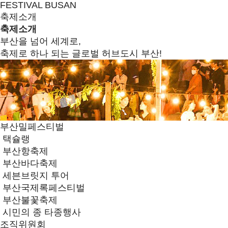
FESTIVAL BUSAN
축제소개
축제소개
부산을 넘어 세계로,
축제로 하나 되는 글로벌 허브도시 부산!
부산밀페스티벌
택슐랭
부산항축제
부산바다축제
세븐브릿지 투어
부산국제록페스티벌
부산불꽃축제
시민의 종 타종행사
조직위원회