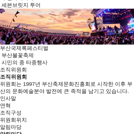
세븐브릿지 투어
부산국제록페스티벌
부산불꽃축제
시민의 종 타종행사
조직위원회
조직위원회
위원회는 1997년 부산축제문화진흥회로 시작한 이후 부
산의 문화예술분야 발전에 큰 족적을 남기고 있습니다.
인사말
연혁
조직구성
위원회위치
알림마당