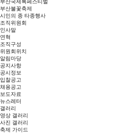
부산국제록페스티벌
부산불꽃축제
시민의 종 타종행사
조직위원회
인사말
연혁
조직구성
위원회위치
알림마당
공지사항
공시정보
입찰공고
채용공고
보도자료
뉴스레터
갤러리
영상 갤러리
사진 갤러리
축제 가이드